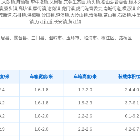
,大朗镇,麻涌镇,望牛墩镇,凤岗镇,东莞生态园,桥头镇,松山湖管委会,樟木
镇,寮步镇,高埗镇,厚街镇,谢岗镇,虎门镇,虎门港管委会,南城街道,横沥镇,
城街道,石排镇,洪梅镇,沙田镇,道滘镇,大岭山镇,清溪镇,茶山镇,石碣镇,中
镇,万江街道,长安镇,黄江镇
仙居县、露台县、三门县、温岭市、玉环市、临海市、椒江区、路桥区
度/米
车箱宽度/米
车箱高度/米
装载体积/
2.4
1.6-1.8
1.7-2.0
2.4-4.0
3.2
1.6-1.8
1.9-2.3
3.7-6.1
3.2
1.8-2.0
2.2-2.6
6.1-9.2
2.9
1.8-2.0
2.2-2.6
4.2-6.7