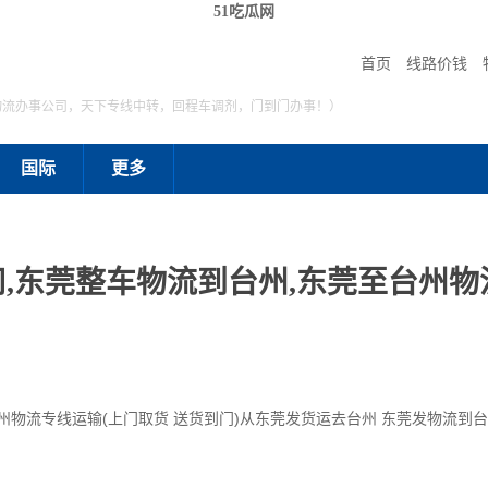
51吃瓜网
首页
线路价钱
物流办事公司，天下专线中转，回程车调剂，门到门办事！）
国际
更多
,东莞整车物流到台州,东莞至台州物流
州物流专线运输(上门取货 送货到门)从东莞发货运去台州 东莞发物流到