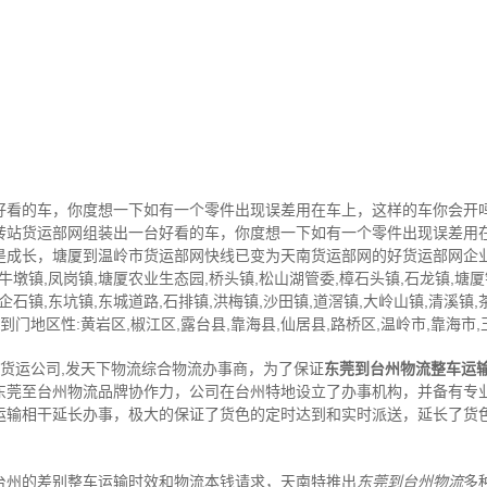
好看的车，你度想一下如有一个零件出现误差用在车上，这样的车你会开
转站货运部网组装出一台好看的车，你度想一下如有一个零件出现误差用
是成长，塘厦到温岭市货运部网快线已变为天南货运部网的好货运部网企
望牛墩镇,凤岗镇,塘厦农业生态园,桥头镇,松山湖管委,樟石头镇,石龙镇,塘厦
企石镇,东坑镇,东城道路,石排镇,洪梅镇,沙田镇,道滘镇,大岭山镇,清溪镇,
门地区性:黄岩区,椒江区,露台县,靠海县,仙居县,路桥区,温岭市,靠海市,
,货运公司,发天下物流综合物流办事商，为了保证
东莞到台州物流整车运
东莞至台州物流品牌协作力，公司在台州特地设立了办事机构，并备有专
运输相干延长办事，极大的保证了货色的定时达到和实时派送，延长了货
台州的差别整车运输时效和物流本钱请求，天南特推出
东莞到台州物流
多