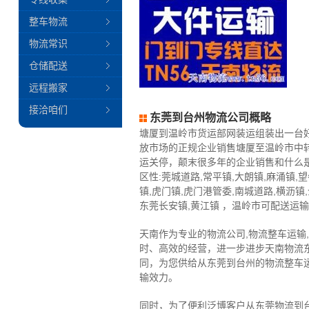
整车物流
物流常识
仓储配送
远程搬家
接洽咱们
东莞到台州物流公司概略
塘厦到温岭市货运部网装运组装出一台
放市场的正规企业销售塘厦至温岭市中
运关停，颠末很多年的企业销售和什么
区性:莞城道路,常平镇,大朗镇,麻涌镇,
镇,虎门镇,虎门港管委,南城道路,横沥镇,
东莞长安镇,黄江镇 ，温岭市可配送运输到
天南作为专业的物流公司,物流整车运输
时、高效的经营，进一步进步天南物流
同，为您供给从东莞到台州的物流整车
输效力。
同时，为了便利泛博客户从东莞物流到