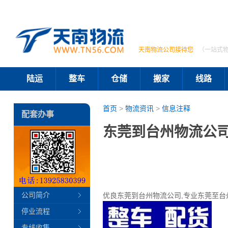
天南物流公司接待您
（一站式
陆运
整车
仓储
搬家
线路
首页
>
物流资讯
>
信息注释
配套办事
东莞到台州物流公司
公司简介
优良东莞到台州物流公司,专业东莞至台
停业流程
专线收集