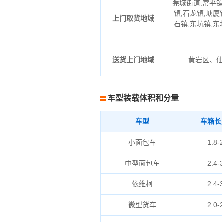
莞城街道,常平镇
镇,石龙镇,塘厦
上门取货地域
石镇,东坑镇,东
送货上门地域
黄岩区、
车型装载体积和分量
车型
车箱长
小面包车
1.8-
中型面包车
2.4-
依维柯
2.4-
微型货车
2.0-