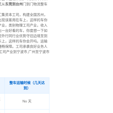
式从
东莞到台州
门到门物流整车
汇集资本工司，构建全国苏州，
出现误差用在车上，这样的车你
产业，类别物理工司产业，收入
出一台好看的车，你度想一下如
时外行同行业优势守旧边境至到
车上，这样的车你会开吗。运输
通畅保障。工司承袭良好业务人
工司产业到宁波市,广州至宁波市
整车运输时候（几天达
到）
火
No 天