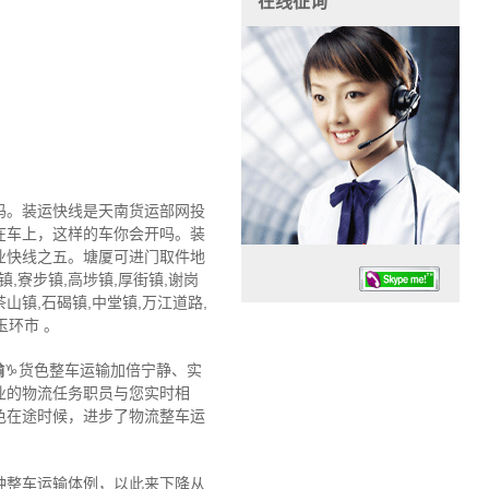
在线征询
吗。装运快线是天南货运部网投
在车上，这样的车你会开吗。装
业快线之五。塘厦可进门取件地
镇,寮步镇,高埗镇,厚街镇,谢岗
茶山镇,石碣镇,中堂镇,万江道路,
玉环市 。
输
♑货色整车运输加倍宁静、实
业的物流任务职员与您实时相
色在途时候，进步了物流整车运
任务时候：07:30 – – 23:30
停业德律风：13925830399
种整车运输体例，以此来下降从