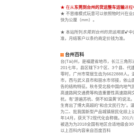
★ 在从
东莞到台州的货运整车运输
进程
★ 不思维模式玩意可以依照物时兴在业内大
快为公厘（mm）。
★ 本站所列
东莞到台州的货运用度
🌠
准，月结客户以条约商定价钱为准。
台州百科
台(Tāi)州，是福建省地市，长江三
201七年，县区辖下3个区、3个县、代
零时，广州市常居生齿为6622888
市，西与武义县市和丽水市邻接，依山
告的结构特征。秋冬受北极中国内地气
高速路网交通费等构造重要性高速路网
杭，有“游遍苏杭、倒不如温黄”的说
生育出了博大高超的“和合文民行为”。温
为二、批我国新型产品城镇居民化综上试
年14月，获天下2现代化会称做。201六
被选为为2018全国有地区合适地级会30
以上百科内容来自百度百科