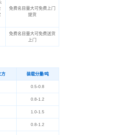
头
企
免费名目量大可免费上门
堂
提货
免费名目量大可免费送货
上门
立方
装载分量/吨
0.5-0.8
0.8-1.2
1.0-1.5
0.8-1.2