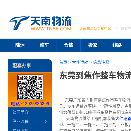
天南物流公司接待您
（一站式
陆运
整车
仓储
搬家
线路
首页
>
大件运输
>
信息注释
配套办事
东莞到焦作整车物
东莞广东省内到河南焦作市整车物流及特
县。专车运输速率快，宁静性最高，点
公司简介
供给荷载1吨-31吨平板车高栏车厢式车
天南物流供给工程机器装备
大件运
停业流程
型、一拖二、一拖三、二拖三的凹凸板，承
专线收集
度和长度的伸缩板、液压轴线板。承运