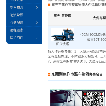
东莞至焦作市整车物流大件运输达到
整车物流
物流常识
东莞-焦作市
大件车型
仓储配送
远程搬家
40CM-90CM超
接洽咱们
载重60T-30
优良快运
特大件运输办事：1、大型运输名目构造
全程监控办理、不时跟踪和报告 4、工
7、运输全程的排障护送 8、大型专业
东莞到焦作市整车物流
办事名目