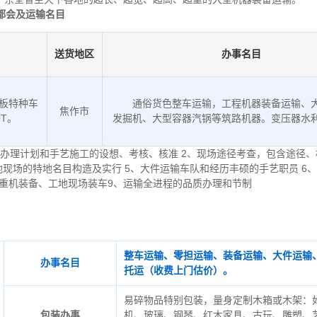
都会及运输名目
送货地区
办事名目
低板特种车
通俗货色整车运输，工程机器装备运输、
焦作市
0T。
发掘机、大型容器汽锅等筑路机器。变压器水
办理计划和手艺施工的设想、考核、核准 2、现场途径考查，包含途径、
地现场的特地名目构造及实行 5、大件运输车队和经历丰硕的手艺职员 6
起重机装备、工地现场装车9、运输全进程的品质办理和节制
整车运输、零担运输、装备运输、大件运输
办事名目
托运（收费上门估价）。
易碎物品特别包装，量身定制木箱或木架：
包装办事
机、玻璃、钢琴、红木家具、古玩、雕塑、