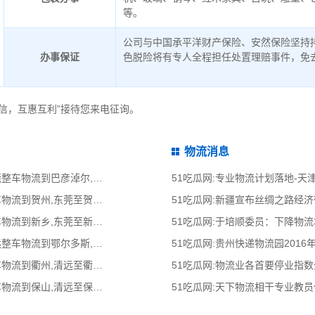
等。
公司与中国承平洋财产保险、安然保险坚持
办事保证
色脱险将有专人全程担任处置理赔事件，免
信，互惠互利”接待您来电征询。
物流消息
51吃瓜网:东莞到巴彦淖尔物流公司,东莞整车物流到巴彦淖尔,东莞至巴彦淖尔物流
51吃瓜网:专业物流计划落地-
51吃瓜网:东莞到贺州物流公司,东莞整车物流到贺州,东莞至贺州物流专线 - 天南
51吃瓜网:新疆宣布丝绸之路经
51吃瓜网:东莞到新乡物流公司,东莞整车物流到新乡,东莞至新乡物流专线 - 天南
51吃瓜网:于培顺委员：下降物
51吃瓜网:清远到鄂尔多斯物流公司,清远整车物流到鄂尔多斯,清远至鄂尔多斯物流
51吃瓜网:贵州快递物流园2016
51吃瓜网:清远到衢州物流公司,清远整车物流到衢州,清远至衢州物流专线 - 天南
51吃瓜网:物流业各首要停业指
51吃瓜网:清远到保山物流公司,清远整车物流到保山,清远至保山物流专线 - 天南
51吃瓜网:天下物流相干专业教