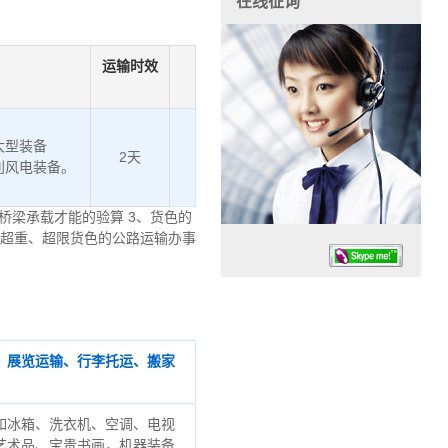
在线征询
运输时效
大型装备
2天
利风电装备。
桥梁承载才能的验算 3、货色的
、超重、超限货色的公路运输办事
、展览运输、行李托运、搬家
任务时候：07:30 – – 23:30
停业德律风：13925830399
如冰箱、洗衣机、空调、电视
艺术品、宝贵书画，机器装备