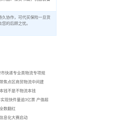
持久协作，可代买保险一旦货
去您的后顾之忧。
天津市快递专业类物流专项规
济带焦点区商贸物流中间建
流本钱不是不物流本钱
年实现快件量逾3亿票 产值超
数全数翻红
员信息化大赛启动