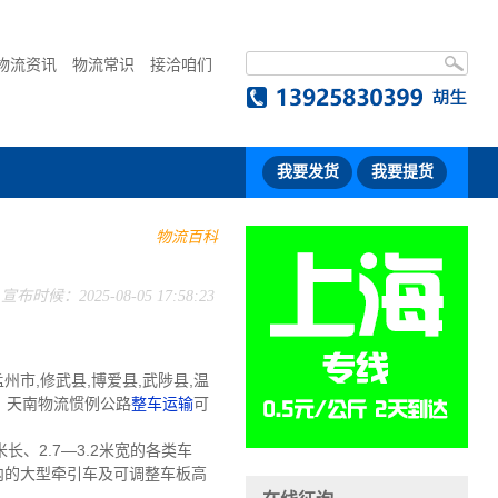
物流资讯
物流常识
接洽咱们
我要发货
我要提货
物流百科
宣布时候：2025-08-05 17:58:23
市,修武县,博爱县,武陟县,温
。天南物流惯例公路
整车运输
可
长、2.7—3.2米宽的各类车
吨内的大型牵引车及可调整车板高