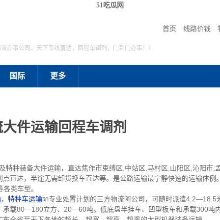
51吃瓜网
首页
线路价钱
物流办事公司，天下专线直达，回程车调剂，门到门办事！）
国际
更多
流大件运输回程车调剂
种装备大件运输，直达焦作市束缚区,中站区,马村区,山阳区,沁阳市,孟州
到点直达，半途无需卸货换车直达等。是公路运输最宁静快速的运输体例
等各类车型。
输
，
特种车运输
ꦫ专业处置计划的三方物流阿公司，可随时派遣4.2—18.5米
载80—180立方、20—60吨。低底盘半挂车、凹型板车和承载300
广东全省至天下各地的超长、超宽、超高、超重的大型机器装备运输。