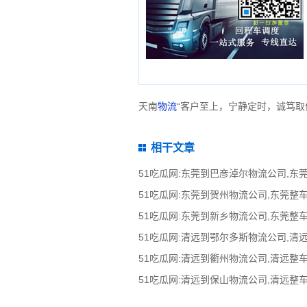
天南
物流
“客户至上，宁静定时，诚笃取
相干文章