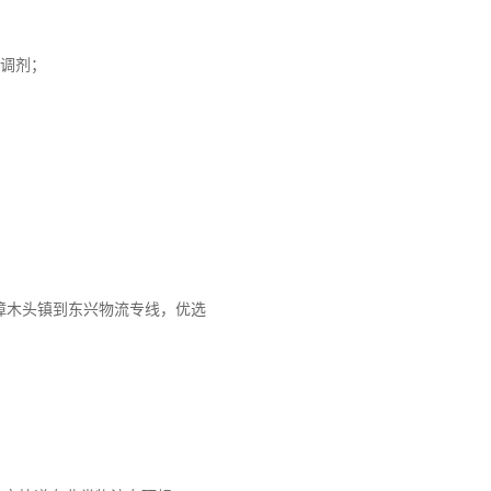
止调剂；
樟木头镇到东兴物流专线，优选