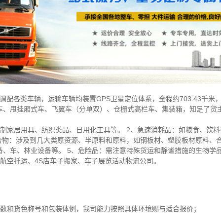
可调配各类车辆，运输车辆均装置GPS卫星定位体系，全程约703.43千
车、甩挂厢式车、飞翼车（分单双）、仓栅式高栏车、集装箱，知足了货
制家居用具、纺织类品、日用化工具等。 2、急速消耗品：如粮食、饮
合物：涉及到几大类原资源、半原料和原料，如钢板材、塑胶板材原料、合
备、车、林业设备等。 5、危险品：需注意特殊货运和静谧措施的生物学
航空托运、4S店车子搬家、车子展览活动物流公司。
方数和货色称号和包装体例，我司能力按照具体环境赐与适合报价；