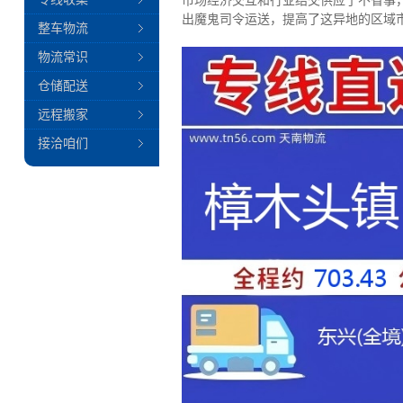
市场经济交互和行业结交供应了不省事
出魔鬼司令运送，提高了这异地的区域
整车物流
物流常识
仓储配送
远程搬家
接洽咱们