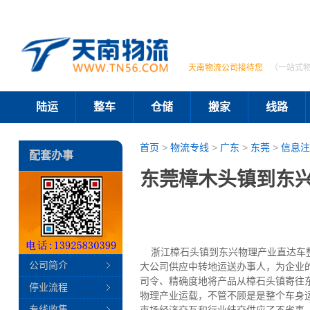
天南物流公司接待您
（一站式
陆运
整车
仓储
搬家
线路
首页
>
物流专线
>
广东
>
东莞
>
信息注
配套办事
东莞樟木头镇到东兴
浙江樟石头镇到东兴物理产业直达车整个
公司简介
大公司供应中转地运送办事人，为企业
司令、精确度地将产品从樟石头镇寄往
停业流程
物理产业运载，不管不顾是是整个车身
专线收集