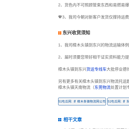
2、货色内不可照顾管束东西和易燃易
💖3、我司今朝对新客户发货仅撑持运
东兴收货须知
1、我司樟木头镇到东兴的物流运输体
2、届时须要您带好相干证实资料能力
樟木头镇到东兴
货运专线车
大批停业德
另有更多有关樟木头镇到东兴物流托运
樟木头镇天南物流（
东莞物流
处置计划
#
#
51吃瓜网:
樟木条镇物流网公司
51吃瓜网:
相干文章