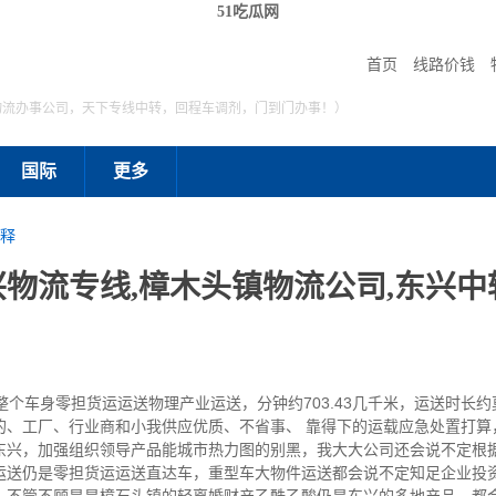
51吃瓜网
首页
线路价钱
物流办事公司，天下专线中转，回程车调剂，门到门办事！）
国际
更多
释
物流专线,樟木头镇物流公司,东兴中
车身零担货运运送物理产业运送，分钟约703.43几千米，运送时长约
的、工厂、行业商和小我供应优质、不省事、 靠得下的运载应急处置打算
东兴，加强组织领导产品能城市热力图的别黑，我大大公司还会说不定根
运送仍是零担货运运送直达车，重型车大物件运送都会说不定知足企业投