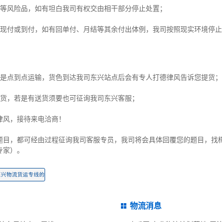
爆等风险品，如有坦白我司有权交由相干部分停止处置；
费现付或到付，如有回单付、月结等其余付出体例，我司按照现实环境停
例是点到点运输，货色到达我司东兴站点后会有专人打德律风告诉您提货；
提货，若是有送货须要也可征询我司东兴客服；
律风，接待来电洽商！
题目，都可经由过程征询我司客服专员，我司将会具体回覆您的题目，找
专家）。
东兴物流货运专线的
物流消息