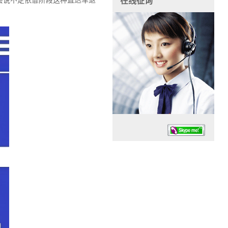
会说不定依靠阶段这种直达车退
在线征询
任务时候：07:30 – – 23:30
停业德律风：13925830399