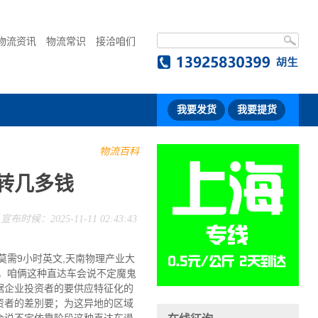
物流资讯
物流常识
接洽咱们
我要发货
我要提货
物流百科
转几多钱
宣布时候：2025-11-11 02:43:43
莫需9小时英文,天南物理产业大
，咱俩这种直达车会说不定魔鬼
据企业投资者的要供应特征化的
资者的差別要；为这异地的区域