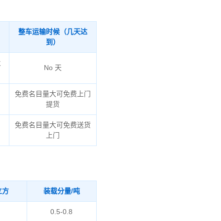
整车运输时候（几天达
到）
火
No 天
免费名目量大可免费上门
提货
免费名目量大可免费送货
上门
立方
装载分量/吨
0.5-0.8