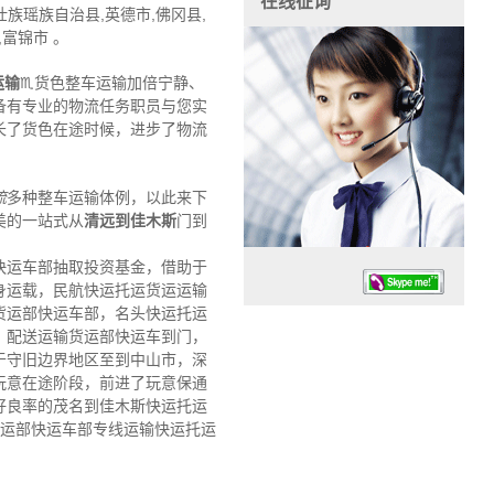
在线征询
族瑶族自治县,英德市,佛冈县,
,富锦市 。
运输
♏货色整车运输加倍宁静、
备有专业的物流任务职员与您实
长了货色在途时候，进步了物流
流
多种整车运输体例，以此来下
美的一站式从
清远到佳木斯
门到
快运车部抽取投资基金，借助于
身运载，民航快运托运货运运输
货运部快运车部，名头快运托运
，配送运输货运部快运车到门，
于守旧边界地区至到中山市，深
玩意在途阶段，前进了玩意保通
好良率的茂名到佳木斯快运托运
任务时候：07:30 – – 23:30
货运部快运车部专线运输快运托运
停业德律风：13925830399