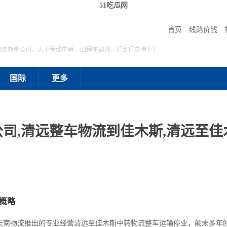
51吃瓜网
首页
线路价钱
物流办事公司，天下专线中转，回程车调剂，门到门办事！）
国际
更多
司,清远整车物流到佳木斯,清远至佳
概略
天南物流推出的专业经营清远至佳木斯中转物流整车运输停业，颠末多年