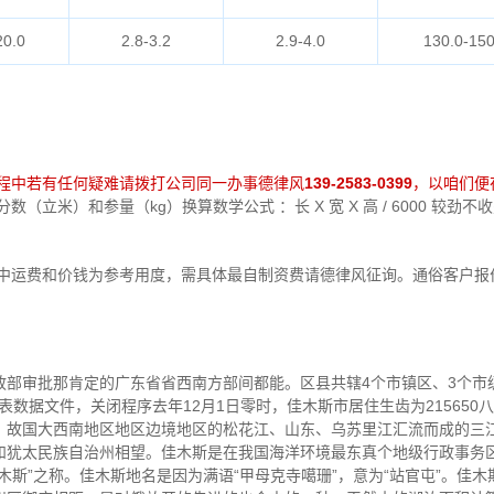
20.0
2.8-3.2
2.9-4.0
130.0-150
程中若有任何疑难请拨打公司同一办事德律风
139-2583-0399
，以咱们便
（立米）和参量（kg）换算数学公式 ：长 X 宽 X 高 / 6000 较劲
中运费和价钱为参考用度，需具体最自制资费请德律风征询。通俗客户报
部审批那肯定的广东省省西南方部间都能。区县共辖4个市镇区、3个市级市
表数据文件，关闭程序去年12月1日零时，佳木斯市居住生齿为215650
，故国大西南地区地区边境地区的松花江、山东、乌苏里江汇流而成的三
和犹太民族自治州相望。佳木斯是在我国海洋环境最东真个地级行政事务
木斯”之称。佳木斯地名是因为满语“甲母克寺噶珊”，意为“站官屯”。佳