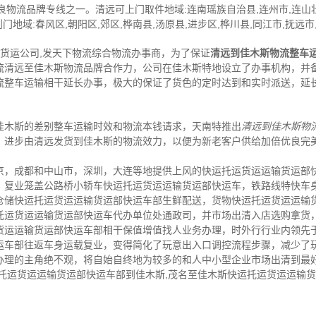
物流品牌专线之一。清远可上门取件地域:连南瑶族自治县,连州市,连山壮
门地域:春风区,朝阳区,郊区,桦南县,汤原县,进步区,桦川县,同江市,抚远市
,货运公司,发天下物流综合物流办事商，为了保证
清远到佳木斯物流整车
流清远至佳木斯物流品牌合作力，公司在佳木斯特地设立了办事机构，并
流整车运输相干延长办事，极大的保证了货色的定时达到和实时派送，延
佳木斯的差别整车运输时效和物流本钱请求，天南特推出
清远到佳木斯物
，进步由清远发货到佳木斯的物流效力，以便为新老客户供给加倍优良完
京，成都和中山市，深圳，大连等地提供上风的快运托运货运运输货运部
，复业笼盖公路桥小轿车快运托运货运运输货运部快运车，铁路线特快车
仓储快运托运货运运输货运部快运车部生鲜配送，货物快运托运货运运输
托运货运运输货运部快运车代办单位处通政司，并市场出清入店选购拿货
货运运输货运部快运车部相干保值增值找人业务办理，时外行行业内领先
运车部往返车身运载复业，变得简化了玩意出入口调控流程步骤，减少了
办理的主角绝不观，将自始自终地为较多的和人中小型企业市场出清到最
运托运货运运输货运部快运车部到佳木斯,茂名至佳木斯快运托运货运运输
。