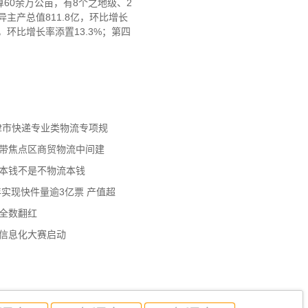
60余万公亩，有8个之地级、2
主产总值811.8亿，环比增长
，环比增长率添置13.3%；第四
天津市快递专业类物流专项规
济带焦点区商贸物流中间建
流本钱不是不物流本钱
年实现快件量逾3亿票 产值超
数全数翻红
员信息化大赛启动