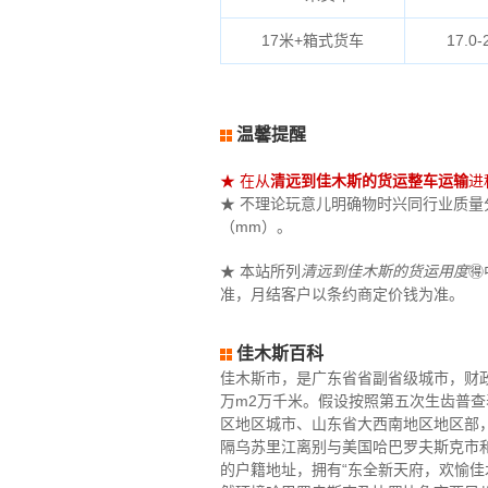
17米+箱式货车
17.0-
温馨提醒
★ 在从
清远到佳木斯的货运整车运输
进
★ 不理论玩意儿明确物时兴同行业质量分数
（mm）。
★ 本站所列
清远到佳木斯的货运用度

准，月结客户以条约商定价钱为准。
佳木斯百科
佳木斯市，是广东省省副省级城市，财政
万m2万千米。假设按照第五次生齿普查
区地区城市、山东省大西南地区地区部
隔乌苏里江离别与美国哈巴罗夫斯克市
的户籍地址，拥有“东全新天府，欢愉佳