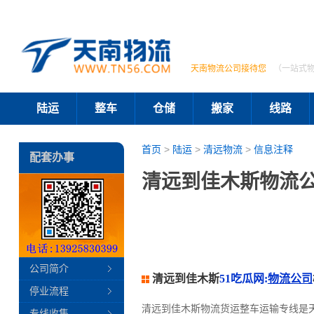
天南物流公司接待您
（一站式
陆运
整车
仓储
搬家
线路
首页
>
陆运
>
清远物流
>
信息注释
配套办事
清远到佳木斯物流公
公司简介
清远到佳木斯
51吃瓜网:
物流公司
停业流程
清远到佳木斯物流货运整车运输专线是
专线收集