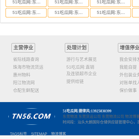
51吃瓜网:东莞到湖北省物流专线,东莞到湖北省物流公司
51吃瓜网:东莞到河南省物流专线,东莞到河南省物流公司
51吃瓜网:东莞到湖南省物流专线,东莞到湖南省物流公司
51吃瓜网:东莞到云南省物流运输,东莞到云南省物流公司
51吃瓜网:东莞到江西省物流专线,东莞到江西省物流公司
51吃瓜网:东莞到安徽省物流专线,东莞到安徽省物流公司
主营停业
处理计划
增值停
省际线路查询
游行与艺术展览
我会安排
珠海市物流货运
51吃瓜网:直销
我能自提
及连锁超市企业
惠州物料
外包装业
提供给链
阳江物流网
对账单找
仓配生鲜配送
保价做事
51吃瓜网
.德律风:13925830399
东莞物流
东莞货运公司
东莞物流公司
物流博
时间段：汕头大朗国际仓储供应链管理中心，
TAGS标签
SITEMAP
物流博客