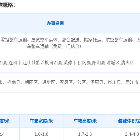
送概略：
办事名目
、零担整车运输、展览整车运输、都会配送、搬家托运、航空整车运输、
车整车运输（免费上门估价）
县,连州市,连山壮族瑶族自治县,英德市,佛冈县,阳山县,清城区,清爽区
市、桦南县、朝阳区、进步区、春风区、郊区、汤原县、桦川县、同江市
度/米
车箱宽度/米
车箱高度/米
装载体积/
2.4
1.6-1.8
1.7-2.0
2.4-4.0