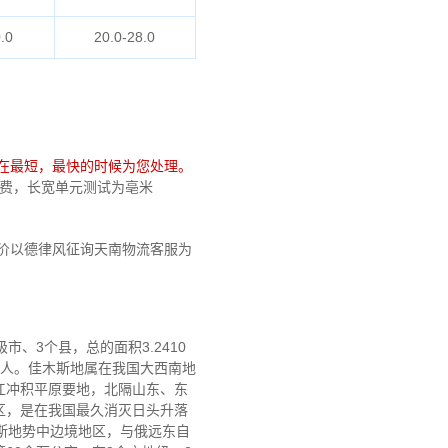
.0
20.0-28.0
在最短，最快的时候为您处理。
不收费，长宽单元测试为亳米
价以德律风征询天南物流客服为
、3个县，总的面积3.2410
八人。佳木斯地属在我国大西南地
江冲积平原要地，北隔山东、东
区，是在我国最久消灭日头升落
木斯地势中边境地区，与俄远东自