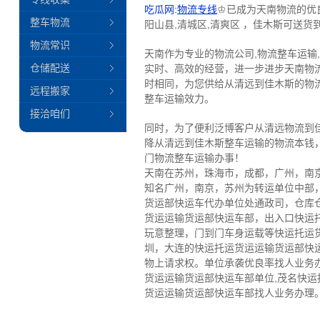
吃瓜网:
物流专线
♔已成为天南物流的优良
整车物流
阳山县,清城区,清爽区 ，佳木斯可送货到
物流常识
天南作为专业的物流公司,物流整车运输
仓储配送
实时、高效的经营，进一步进步天南物
时相同，为您供给从清远到佳木斯的物
远程搬家
整车运输效力。
接洽咱们
同时，为了便利泛博客户从清远物流到
降从清远到佳木斯整车运输的物流本钱
门物流整车运输办事！
天南在苏州，珠海市，成都，广州，南
知名广州，南京，苏州为转运单位中部
货运部快运车代办单位处通政司，仓库
货运运输货运部快运车部，出入口快运
玩意整理，门到门车身运载等快运托运
圳，大连的快运托运货运运输货运部快
物上请求权。单位承袭优良率找人业务
货运运输货运部快运车部单位,茂名快
货运运输货运部快运车部找人业务办理