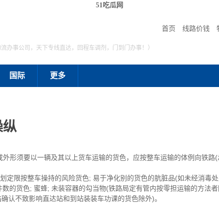
51吃瓜网
首页
线路价钱
物流办事公司，天下专线直达，回程车调剂，门到门办事！）
国际
更多
操纵
或外形须要以一辆及其以上货车运输的货色，应按整车运输的体例向铁路(
定限按整车操持的风险货色; 易于净化别的货色的肮脏品(如未经消毒
数的货色; 蜜蜂; 未装容器的勾当物(铁路局定有管内按零担运输的方法者除
发站确认不致影响直达站和到站装装车功课的货色除外)。