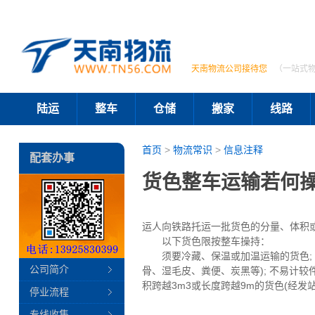
天南物流公司接待您
（一站式
陆运
整车
仓储
搬家
线路
首页
>
物流常识
>
信息注释
配套办事
货色整车运输若何
运人向铁路托运一批货色的分量、体积
以下货色限按整车操持：
须要冷藏、保温或加温运输的货色; 划
公司简介
骨、湿毛皮、粪便、炭黑等); 不易计较件
积跨越3m3或长度跨越9m的货色(经
停业流程
专线收集