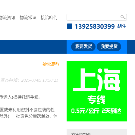
物流资讯
物流常识
接洽咱们
我要发货
我要提货
物流百科
宣布时候：2025-08-05 13:50:21
承运人)操持托运手续。
处置或未利用密封不漏包装的牲
外); 一批货色分量跨越2t、体