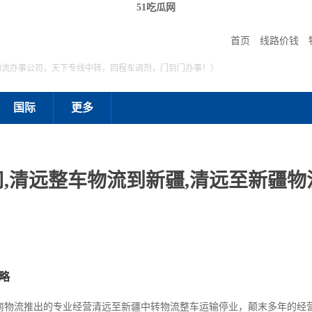
51吃瓜网
首页
线路价钱
物流办事公司，天下专线中转，回程车调剂，门到门办事！）
国际
更多
,清远整车物流到新疆,清远至新疆物流
略
南物流推出的专业经营清远至新疆中转物流整车运输停业，颠末多年的经