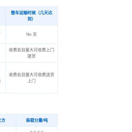
整车运输时候（几天达
到）
火
No 天
收费名目量大可收费上门
提货
鲁
收费名目量大可收费送货
地
上门
立方
装载分量/吨