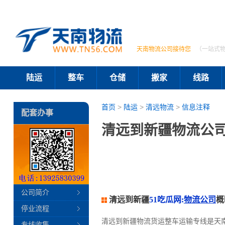
天南物流公司接待您
（一站式
陆运
整车
仓储
搬家
线路
首页
>
陆运
>
清远物流
>
信息注释
配套办事
清远到新疆物流公司
公司简介
清远到新疆
51吃瓜网:
物流公司
概
停业流程
清远到新疆物流货运整车运输专线是天
专线收集