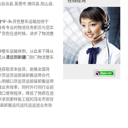
在线征询
治县,英德市,佛冈县,阳山县,
输
𒊎货色整车运输加倍宁
备有专业的物流任务职员与您实
了货色在途时候，进步了物流整
种整车运输体例，以此来下降从
式从
清远到新疆
门到门物流整车
送获取资本投资，助推全国背
空货运货运部装卸搬运带办代
入明细口货运货运部装卸搬运带
值业务效率，同时外行同行业前
细口使用程序，降低了物质在途
供求到更样板工程的茂名市到甘
输装卸搬运托运托运运送业务效
任务时候：07:30 – – 23:30
停业德律风：13925830399