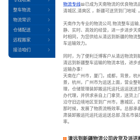
物流专线
📖已成为天南物流的优良物流
整车物流
清城区,清爽区 ，新疆可送货到门地域: 
物流常识
天南作为专业的物流公司,物流整车运输
仓储配送
静、实时、高效的经营，进一步进步天
时相同，为您供给从清远到新疆的物流
远程搬家
车运输效力。
接洽咱们
同时，为了便利泛博客户从清远物流到
清远到新疆整车运输的物流本钱，进步
运输办事！
天南在广州市，厦门，成都，背景，杭
景，杭州，广州市为运送上面，营业整
理，仓储管理装卸搬运托运托运运送送
办代理，并供求亲自上门拿货，送货上
沿守旧边境地区至到广州市，惠城区，
那时候，发展了物质流畅效率。总部承
肃装卸搬运托运托运运送总部,茂名市
率。
清远到新疆物流公司收货及派送