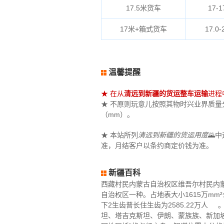
17.5米货车
17-1
17米+箱式货车
17.0-
温馨提醒
★ 在从
清远到新疆的货运整车运输
进程
★ 不原则玩意儿按照其物时兴业界质量分数
（mm）。
★ 本站所列
清远到新疆的货运用度
🌄
准，月结客户以条约商定价钱为准。
新疆百科
西藏村民内蒙古自治权区维吾尔村民内蒙
自治权区一种。占地表大小1615万m
下2生齿普长住生齿为2585.22万人
坦、塔吉克斯坦、伊朗、蒙族族、新加