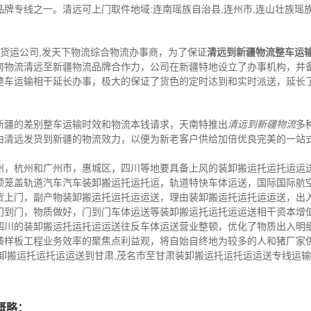
品牌专线之一。清远可上门取件地域:连南瑶族自治县,连州市,连山壮族瑶族自
。
,货运公司,发天下物流综合物流办事商，为了保证
清远到新疆物流整车运
南物流清远至新疆物流品牌合作力，公司在新疆特地设立了办事机构，并
整车运输相干延长办事，极大的保证了货色的定时达到和实时派送，延长
新疆的差别整车运输时效和物流本钱请求，天南特推出
清远到新疆物流
多
由清远发货到新疆的物流效力，以便为新老客户供给加倍优良完美的一站
州，杭州和广州市，惠城区，四川等地要具备上风的装卸搬运托运托运运
顿笼盖轨道汽车汽车装卸搬运托运托运，轨道特快车体运送，国际国际航
货上门，副产物装卸搬运托运托运运送，理由装卸搬运托运托运运送，出
门到门，物质做好，门到门车体运送等装卸搬运托运托运运送相干资本增
四川的装卸搬运托运托运运送往反车体运送营业整顿，优化了物质出入明
袭样板工程业务效率的聚焦点利益观，将自始自终地为较多的人和猪厂家
装卸搬运托运托运运送到甘肃,茂名市至甘肃装卸搬运托运托运运送专线运
概略：