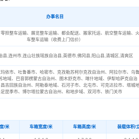
办事名目
、零担整车运输、展览整车运输、都会配送、搬家托运、航空整车运输、
车整车运输（收费上门估价）
县,连州市,连山壮族瑶族自治县,英德市,佛冈县,阳山县,清城区,清爽区
拉玛依市、吐鲁番市、哈密市、克孜勒苏柯尔克孜自治州、阿拉尔市、乌
苏地域、巴音郭楞蒙古自治州、图木舒克市、喀什地域、伊犁哈萨克自治
、昌吉回族自治州、阿勒泰地域、石河子市、北屯市、可克达拉市、塔城
手足昆季市、博尔塔拉蒙古自治州、和地步域、双河市、铁门关市
度/米
车箱宽度/米
车箱高度/米
装载体积/