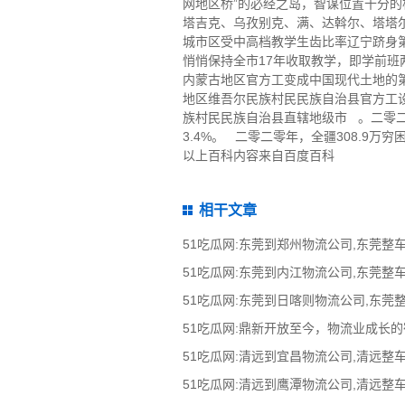
网地区桥”的必经之岛，智谋位置十分的
塔吉克、乌孜别克、满、达斡尔、塔塔
城市区受中高档教学生齿比率辽宁跻身第
悄悄保持全市17年收取教学，即学前班
内蒙古地区官方工变成中国现代土地的第一
地区维吾尔民族村民民族自治县官方工设
族村民民族自治县直辖地级市 。二零二零
3.4%。 二零二零年，全疆308.9万
以上百科内容来自百度百科
相干文章
51吃瓜网:鼎新开放至今，物流业成长