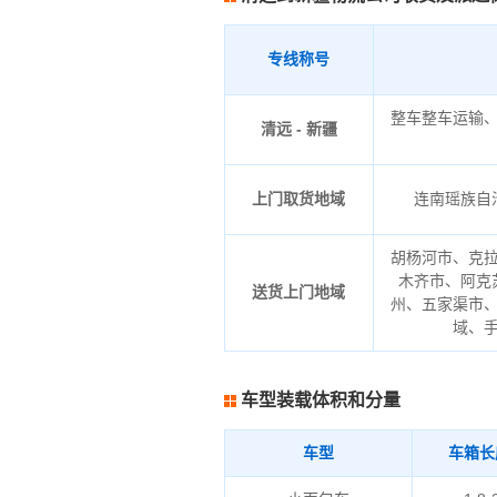
专线称号
整车整车运输
清远 - 新疆
上门取货地域
连南瑶族自治
胡杨河市、克
木齐市、阿克
送货上门地域
州、五家渠市
域、
车型装载体积和分量
车型
车箱长