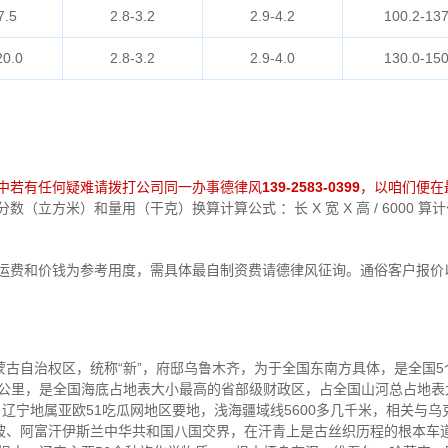
7.5
2.8-3.2
2.9-4.2
100.2-137
20.0
2.8-3.2
2.9-4.0
130.0-150
中若有任何疑难请拨打公司同一办事德律风
139-2583-0399
，以咱们便在
（立方米）和量用（干克）换算计算公式 ：长 X 宽 X 高 / 6000 
中运费和价钱为参考用度，需具体最自制资费请德律风征询。通俗客户报价
古自治权区，统称“新”，府邸乌鲁木齐，为于全国东南方具体，是全国
m²公里，是全国海底占地表大小最高的省部级财政区，占全国山河总占地表大
 。辽宁地属亚欧51吃瓜网地区要地，浅海疆域线5600多几千米，相关与
坡、阿富汗伊斯兰中华共和国八国交界，在汗青上是古丝织历程的根本车道