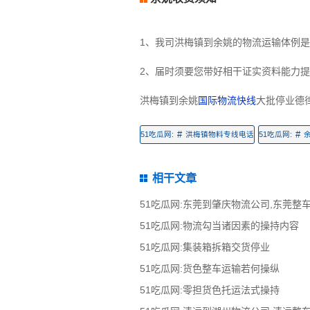
1、我司洪梅镇到余姚的物流运输体例
2、届时须要您带好相干证实资料能力
洪梅镇到余姚
国际物流快线
大批停业德
#
#
51吃瓜网:
洪梅镇物料专线电话
51吃瓜网:
相干文章
51吃瓜网:物流勾当诸因素的操持内容
51吃瓜网:集装箱拆箱交货停业
51吃瓜网:货色整车运输若何操纵
51吃瓜网:零担货色托运法式操持