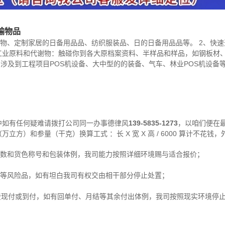
输物品
物、定制家居的日备用品品、纺织服装品、日的日备用品品等。 2、快
加工业原料和代谢物：触碰你到各大原档案资料、半样品和样品，如钢板材
：涉及到工程项目POS机设备、大中型的的装备、气车、林业POS机设备等
中如有任何疑难请拨打公司同一办事德律风
139-5835-1273
，以咱们便在
立方）和参量（干克）换算工式 ：长 X 宽 X 高 / 6000 算计不花
方数和货色称号和包装体例，我司能力按照详细环境赐与适合报价；
爆等风险品，如有坦白我司有权交由相干部分停止处置；
费现付或到付，如有回单付、月结等其余付出体例，我司按照现实环境停