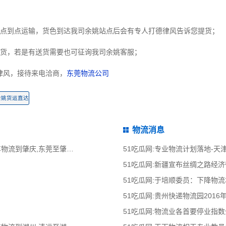
是点到点运输，货色到达我司余姚站点后会有专人打德律风告诉您提货；
提货，若是有送货需要也可征询我司余姚客服；
律风，接待来电洽商，
东莞物流公司
余姚货运直达
物流消息
51吃瓜网:东莞到肇庆物流公司,东莞整车物流到肇庆,东莞至肇庆物流专线 - 天南
51吃瓜网:专业物流计划落地-
51吃瓜网:新疆宣布丝绸之路经
51吃瓜网:于培顺委员：下降物
51吃瓜网:贵州快递物流园2016
51吃瓜网:物流业各首要停业指