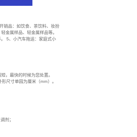
速开销品：如饮食、茶饮料、妆扮
、轻金属样品、轻金属样品等。
。 5、小汽车拖运：家庭式小
最短，最快的时候为您处置。
钱，外形尺寸单园为厘米（mm）。
止调剂；