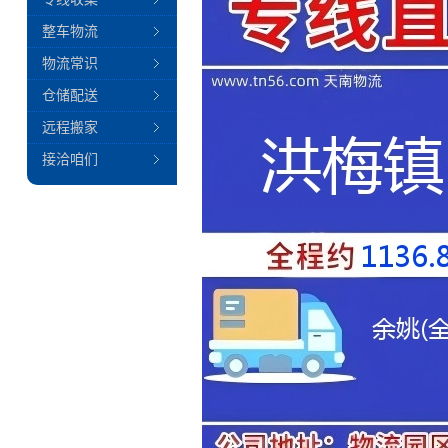
整车物流
物流常识
仓储配送
远程搬家
接洽咱们