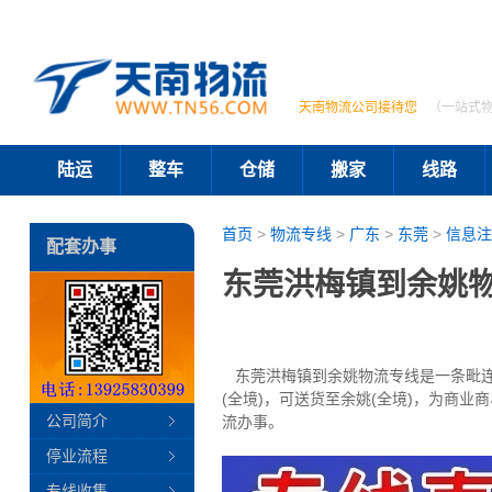
天南物流公司接待您
（一站式
陆运
整车
仓储
搬家
线路
首页
>
物流专线
>
广东
>
东莞
>
信息注
配套办事
东莞洪梅镇到余姚物
东莞洪梅镇到余姚物流专线是一条毗连洪
(全境)，可送货至余姚(全境)，为商
公司简介
流办事。
停业流程
专线收集