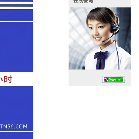
在线征询
任务时候：07:30 – – 23:30
停业德律风：13925830399