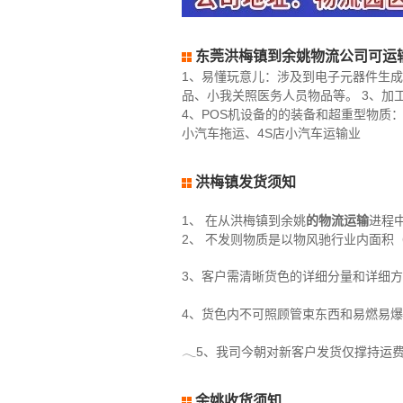
东莞洪梅镇到余姚物流公司可运
1、易懂玩意儿：涉及到电子元器件生成
品、小我关照医务人员物品等。 3、
4、POS机设备的的装备和超重型物质
小汽车拖运、4S店小汽车运输业
洪梅镇发货须知
1、 在从洪梅镇到余姚
的物流运输
进程
2、 不发则物质是以物风驰行业内面积（万
3、客户需清晰货色的详细分量和详细
4、货色内不可照顾管束东西和易燃易
𓂃5、我司今朝对新客户发货仅撑持运
余姚收货须知