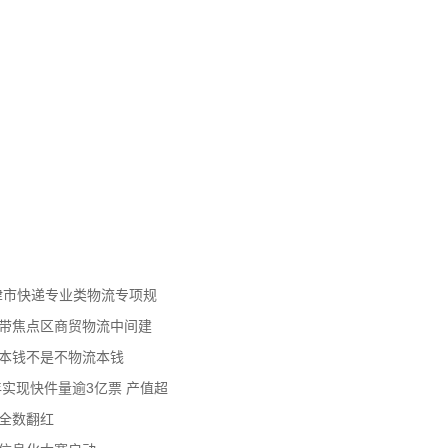
天津市快递专业类物流专项规
济带焦点区商贸物流中间建
流本钱不是不物流本钱
年实现快件量逾3亿票 产值超
数全数翻红