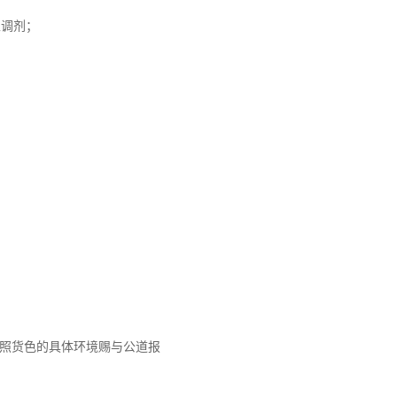
止调剂；
按照货色的具体环境赐与公道报