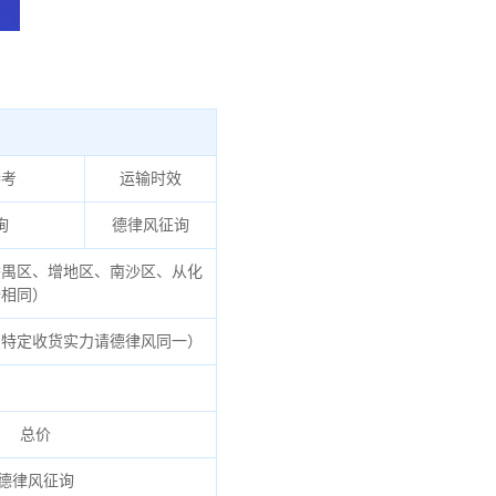
参考
运输时效
询
德律风征询
禺区、增地区、南沙区、从化
全相同）
特定收货实力请德律风同一）
总价
德律风征询