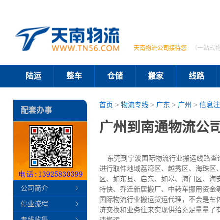
天南物流公司接待您
（一站式
陆运
整车
仓储
搬家
线路
首页
>
物流专线
>
广东
>
广州
>
信息注
配套办事
广州到南通物流公司
东莞到宁波国际物流行业搬运线路查询搬
进行取件地域荔湾区、越秀区、海珠区
区、如东县、启东、如皋、海门区、海
公司简介
特快、乔迁新居搬厂、中转车挪用资金
国际物流行业搬运货运代理，不会是车
停业流程
济交換和业务往来实现供给充足量量了
专线收集