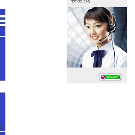
在线征询
任务时候：07:30 – – 23:30
停业德律风：13925830399