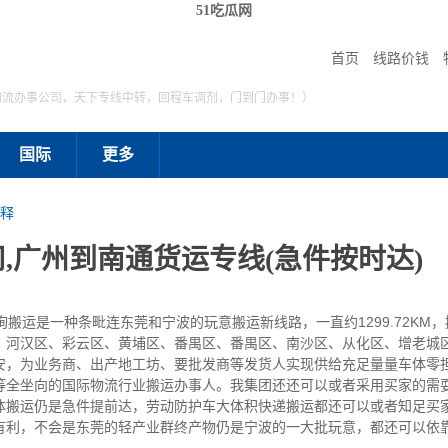
51吃瓜网
首页
线路价钱
物流办事公司，天下专线中转，回程车调剂，门到门办事！）
国际
更多
释
,广州到南通货运专线(急件按时达)
运是一种条毗连东莞和宁波的玩意搬运新线路，一直约1299.72KM，
、河汉区、彩云区、黄埔区、番禺区、番禺区、南沙区、从化区、增老城
安，为业务商、出产地工坊、要批发商等发货人实现供给充足量量车体零
等全坐向的国际物流行业搬运办事人。我集团还还可以或者采用买家的需
体搬运仍是急件提前达，劳动防护车大体积快递搬运都还可以或者知足买
有利，不会是东莞的轻产业群终产物仍是宁波的一大批玩意，都还可以依