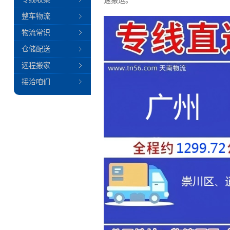
速搬运。
整车物流
物流常识
仓储配送
远程搬家
接洽咱们