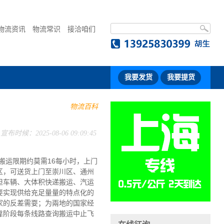
物流资讯
物流常识
接洽咱们
我要发货
我要提货
物流百科
宣布时候：2025-08-06 09:09:45
搬运限期约莫需16每小时，上门
区，可送货上门至崇川区、通州
担车辆、大体积快递搬运、汽运
耍实现供给充足量量的特点化的
家的反差需耍；为兩地的国家经
靠阶段每条线路查询搬运中止飞