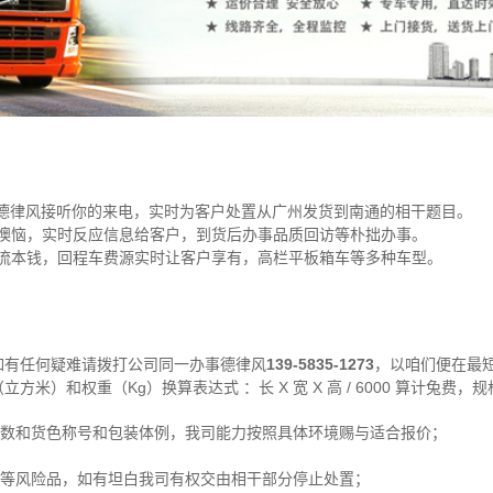
线德律风接听你的来电，实时为客户处置从广州发货到南通的相干题目。
懊恼，实时反应信息给客户，到货后办事品质回访等朴拙办事。
流本钱，回程车费源实时让客户享有，高栏平板箱车等多种车型。
如有任何疑难请拨打公司同一办事德律风
139-5835-1273
，以咱们便在最
方米）和权重（Kg）换算表达式 ：长 X 宽 X 高 / 6000 算计兔费
方数和货色称号和包装体例，我司能力按照具体环境赐与适合报价；
爆等风险品，如有坦白我司有权交由相干部分停止处置；