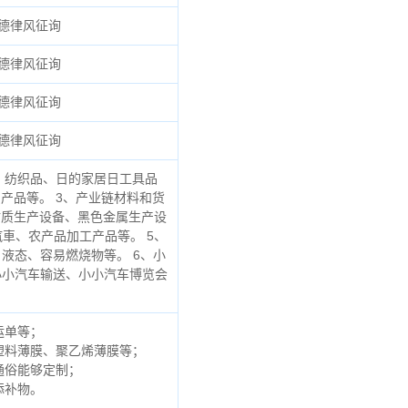
德律风征询
德律风征询
德律风征询
德律风征询
、纺织品、日的家居日工具品
产品等。 3、产业链材料和货
材质生产设备、黑色金属生产设
車、农产品加工产品等。 5、
液态、容易燃烧物等。 6、小
小小汽车输送、小小汽车博览会
运单等；
塑料薄膜、聚乙烯薄膜等；
通俗能够定制；
添补物。