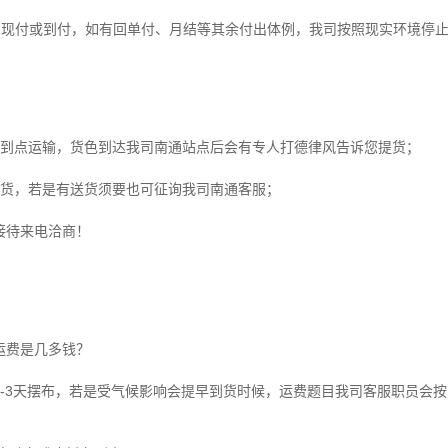
运费现付或到付，如有回单付、月结等其余付出体例，我司按照现实环境停
点到点运输，货色到达我司南通站点后会有专人打德律风告诉您提货；
提货，若是有送货须要也可征询我司南通客服；
接待来电洽商！
运费是几多钱？
-3天摆布，若是受气候影响会提早到货时候，运费题目我司客服职员会