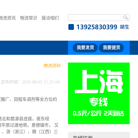
物流资讯
物流常识
接洽咱们
我要发货
我要提货
物流百科
宣布时候：2025-08-05 15:25:04
家搬厂、回程车调剂等全方位的
西北和婺源县连接，居东经
与鄱阳湖平原过渡地带。景德镇市， 又
）、浙（浙江）、赣（江西）三