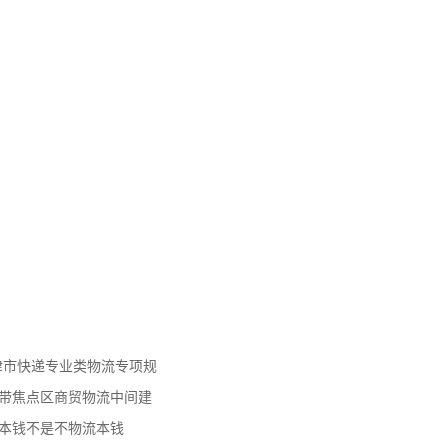
天津市快递专业类物流专项规
济带焦点区商贸物流中间建
流本钱不是不物流本钱