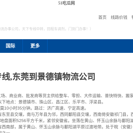
51吃瓜网
首页
线路价钱
物流办事公司，天下专线中转，回程车调剂，门到门办事！）
国际
更多
线,东莞到景德镇物流公司
工场、商业商、批发商等货主供给整车、零担、大件运输、普快特快、搬
以下地点：景德镇市、珠山区、昌江区、乐平市、浮梁县。
约莫10小时35分钟。路过：济广高速、宁定高速。
省东至县交壤，南与万年县为邻，西同鄱阳县交壤，西南倚安徽祁门县，
4′-29°56′。地盘面积5256平方千米，紧邻安徽省。坐落在黄山、怀玉山余脉
西省西南部，属于黄山、怀玉山余脉与鄱阳湖平原过渡地带。处于皖（安徽