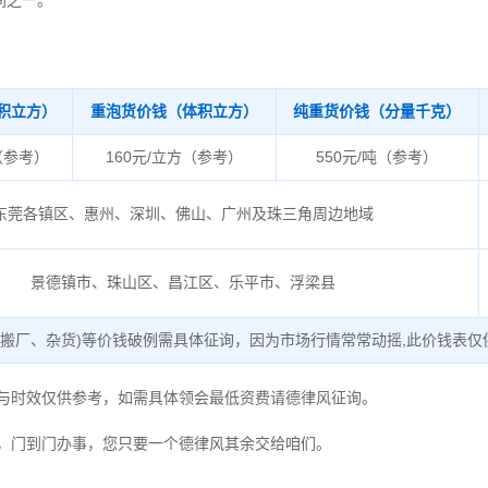
间之一。
积立方）
重泡货价钱（体积立方）
纯重货价钱（分量千克）
（参考）
160元/立方（参考）
550元/吨（参考）
东莞各镇区、惠州、深圳、佛山、广州及珠三角周边地域
景德镇市、珠山区、昌江区、乐平市、浮梁县
、搬厂、杂货)等价钱破例需具体征询，因为市场行情常常动摇,此价钱表仅
度与时效仅供参考，如需具体领会最低资费请德律风征询。
，门到门办事，您只要一个德律风其余交给咱们。