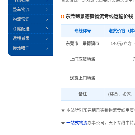
省交壤处，是浙赣皖首要的交通关键中
整车物流
东莞到景德镇物流专线运输价钱
物流常识
仓储配送
专线称号
泡货价钱（体
远程搬家
东莞市 - 景德镇市
140元/立方
接洽咱们
上门取货地域
送货上门地域
备注
(装备、搬家
★ 本站所列东莞到景德镇物流专线用
★
一站式物流
办事公司，天下专线中转