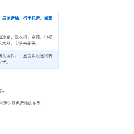
、展览运输、行李托运、搬家
如冰箱、洗衣机、空调、电视
艺术品、宝贵书画等。
持久协作，一旦货色脱险将有
之忧。
事。
合适你货色运输的车型。