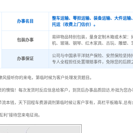
整车运输、零担运输、装备运输、大件运输
办事名目
托运（收费上门估价）。
易碎物品特别包装，量身定制木箱或木架：
包装办事
机、玻璃、钢琴、红木家具、古玩、雕塑、
公司与中国承平洋财产保险、安然保险坚持
办事保证
专人全程担任处置理赔事件，免除您的后顾
德律风接听你的来电，第临时候为客户处理发货题目。
货的懊恼！每次发货时反应信息给客户，到货后办事品质回访,朴拙为您办
节流本钱，天下回程车费源调剂第临时候让客户享有，高栏平板箱车,总有
互利”接待您来电征询。