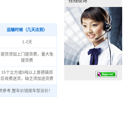
在线征询
运输时候（几天达到）
1-2天
提货须加上门提货费，量大免
提货费
15个立方或5吨以上景德镇郊
区收费送货，缺乏须加送货费
供参考,整车价钱按车型议价！
任务时候：07:30 – – 23:30
停业德律风：13925830399