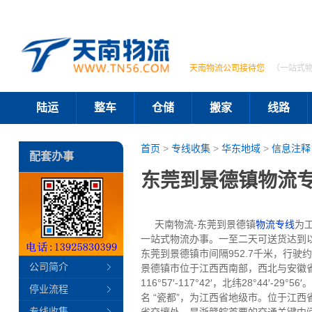
天南物流公司接待您
（一站式
陆运
整车
仓储
搬家
线路
首页
>
专线收集
>
华东地域
>
信息注释
配套办事
东莞到景德镇物流专
天南物流-东莞到景德镇
物流专线
为
一站式物流办事。一至二天可送货达到
东莞到景德镇市间隔952.7千米，行驶
公司简介
景德镇市位于江西西南部，西北与安徽
116°57′-117°42′，北纬28°4
停业流程
名 “瓷都”，为江西省地级市。位于江
专线收集