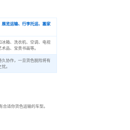
、展览运输、行李托运、搬家
如冰箱、洗衣机、空调、电视
艺术品、宝贵书画等。
持久协作，一旦货色脱险将有
之忧。
有合适你货色运输的车型。