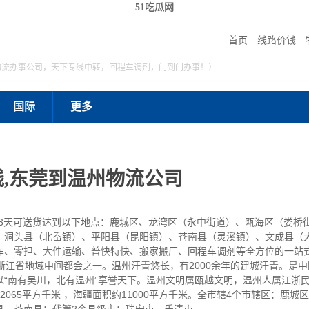
51吃瓜网
首页
线路价钱
物流办事公司，天下专线中转，回程车调剂，门到门办事！）
国际
更多
,东莞到温州物流公司
至3天可送货达到以下地点：鹿城区、龙湾区（永中街道）、瓯海区（娄桥
、洞头县（北岙镇）、平阳县（昆阳镇）、苍南县（灵溪镇）、文成县（
车、零担、大件运输、普快特快、搬家搬厂、回程车调剂等全方位的一站
江省地域中间都会之一。温州汗青悠长，有2000余年的建城汗青。是
以“南有吴川，北有温州”享誉天下。温州文明属瓯越文明，温州人属江浙
065平方千米 ，海疆面积约11000平方千米。全市辖4个市辖区：鹿城