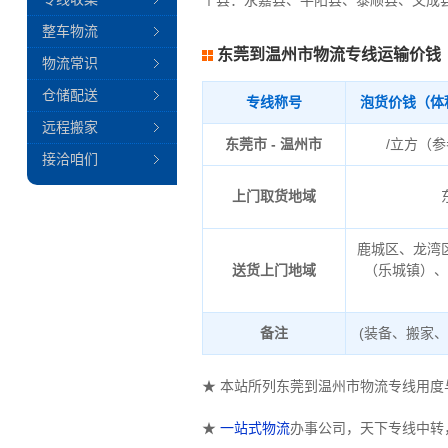
个县：永嘉县、平阳县、泰顺县、文成
整车物流
东莞到温州市物流专线运输价钱
物流常识
仓储配送
专线称号
泡货价钱（体
远程搬家
东莞市 - 温州市
/立方（
接洽咱们
上门取货地域
鹿城区、龙湾
送货上门地域
（乐城镇）
备注
(装备、搬家
★ 本站所列东莞到温州市物流专线用
★
一站式物流
办事公司，天下专线中转