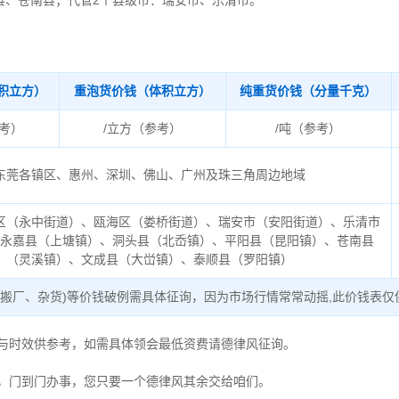
县、苍南县；代管2个县级市：瑞安市、乐清市。
积立方）
重泡货价钱（体积立方）
纯重货价钱（分量千克）
参考）
/立方（参考）
/吨（参考）
东莞各镇区、惠州、深圳、佛山、广州及珠三角周边地域
区（永中街道）、瓯海区（娄桥街道）、瑞安市（安阳街道）、乐清市
、永嘉县（上塘镇）、洞头县（北岙镇）、平阳县（昆阳镇）、苍南县
（灵溪镇）、文成县（大峃镇）、泰顺县（罗阳镇）
、搬厂、杂货)等价钱破例需具体征询，因为市场行情常常动摇,此价钱表仅
度与时效供参考，如需具体领会最低资费请德律风征询。
，门到门办事，您只要一个德律风其余交给咱们。