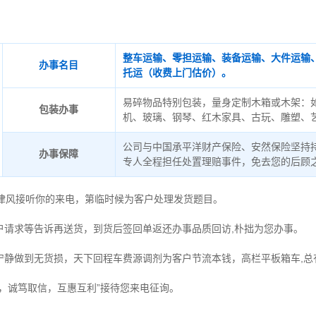
整车运输、零担运输、装备运输、大件运输
办事名目
托运（收费上门估价）。
易碎物品特别包装，量身定制木箱或木架：
包装办事
机、玻璃、钢琴、红木家具、古玩、雕塑、
公司与中国承平洋财产保险、安然保险坚持
办事保障
专人全程担任处置理赔事件，免去您的后顾
德律风接听你的来电，第临时候为客户处理发货题目。
户请求等告诉再送货，到货后签回单返还办事品质回访,朴拙为您办事。
宁静做到无货损，天下回程车费源调剂为客户节流本钱，高栏平板箱车,总
时，诚笃取信，互惠互利”接待您来电征询。