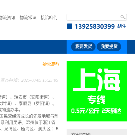
物流资讯
物流常识
接洽咱们
我要发货
我要提货
物流百科
宣布时候：2025-08-05 15:25:05
街道）、瑞安市（安阳街道）、
大峃镇）、泰顺县（罗阳镇）。
式物流办事。
中国民营经济成长的先发地域与鼎
民系利用吴语。温州位于浙江省
区、龙湾区、瓯海区、洞头区 ；5