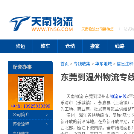
天南物流公司接待您
（一站式
陆运
整车
仓储
搬家
线路
首页
>
专线收集
>
华东地域
>
信息注释
配套办事
东莞到温州物流专线
天南物流-东莞到温州市
物流专线
2
乐清市（乐城镇）、永嘉县（上塘镇）
为工场、商业商、批发商等货主供给整
公司简介
温州，浙江省辖地级市，简称“瓯”；浙
新开放的前沿阵地，在鼎新开放早期，
停业流程
西北部，瓯江下流南岸。全市陆域面积12
专线收集