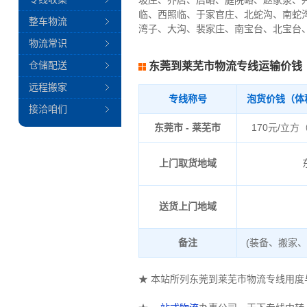
坡庄、乔店、后峪、庭院峪、赵家泉、
临、西照临、于家官庄、北蛇沟、南蛇
整车物流
湾子、大沟、裴家庄、南宝台、北宝台
物流常识
仓储配送
东莞到莱芜市物流专线运输价钱
远程搬家
专线称号
泡货价钱（体
接洽咱们
东莞市 - 莱芜市
170元/立方
上门取货地域
送货上门地域
备注
(装备、搬家
★ 本站所列东莞到莱芜市物流专线用