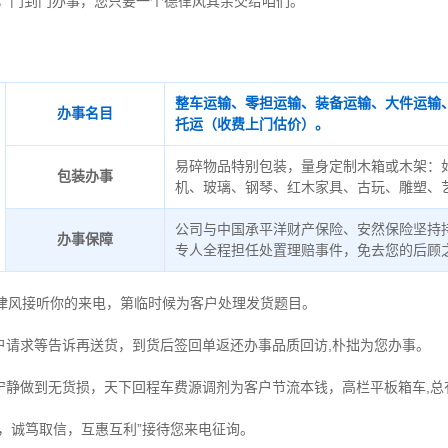
，门到门办事，您只要一个德律风其余交给咱们。
整车运输、零担运输、装备运输、大件运输
办事名目
托运（收费上门估价）。
易碎物品特别包装，量身定制木箱或木架：
包装办事
机、玻璃、钢琴、红木家具、古玩、雕塑、
公司与中国承平洋财产保险、安然保险坚持
办事保障
专人全程担任处置理赔事件，免去您的后顾
德律风接听你的来电，第临时候为客户处理发货题目。
户请求等告诉再送货，到货后签回单返还办事品质回访,朴拙为您办事。
宁静做到无货损，天下回程车费源调剂为客户节流本钱，高栏平板箱车,总
时，诚笃取信，互惠互利”接待您来电征询。