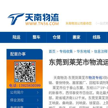
天南物流公司接待您
（一站式
陆运
整车
仓储
搬家
线路
首页
>
专线收集
>
华东地域
>
信息注释
配套办事
东莞到莱芜市物流运
天南物流-东莞到莱芜市
物流专线
3
输、普快特快、搬家搬厂、回程车调剂
莱芜市位于泰山东麓，东经117°19′~1
公司简介
的新泰市，西邻泰安市岱岳区。南北最大间
部，距省城济南112千米。东莞至莱
停业流程
王响泉、桑响泉、刘响泉、徐家店、上
专线收集