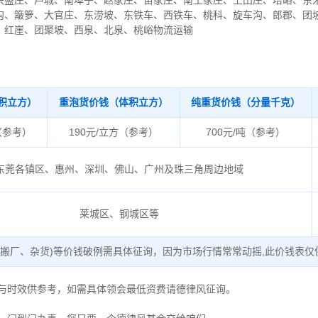
兴盛庄、芦城、南埠子、赵家庄、苗家庄、南王家庄、上田庄、培峪、东
沟、簸箩、大官庄、东涝坡、东铁车、西铁车、桃科、旋车沟、郎郡、团
、红崖、团聚坡、西泉、北泉、桃峪物流运输
积立方）
重泡货价钱（体积立方）
纯重货价钱（分量千克）
（参考）
190元/立方（参考）
700元/吨（参考）
东莞各镇区、惠州、深圳、佛山、广州及珠三角周边地域
莱城区、钢城区等
、搬厂、杂货)等价钱破例需具体征询，因为市场行情常常动摇,此价钱表仅
度与时效供参考，如需具体领会最低资费请德律风征询。