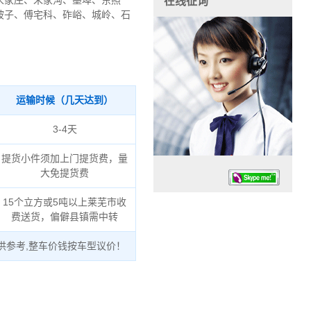
宋家庄、朱家沟、墨埠、东照
在线征询
坡子、傅宅科、砟峪、城岭、石
运输时候（几天达到）
3-4天
提货小件须加上门提货费，量
大免提货费
15个立方或5吨以上莱芜市收
费送货，偏僻县镇需中转
供参考,整车价钱按车型议价！
任务时候：07:30 – – 23:30
停业德律风：13925830399