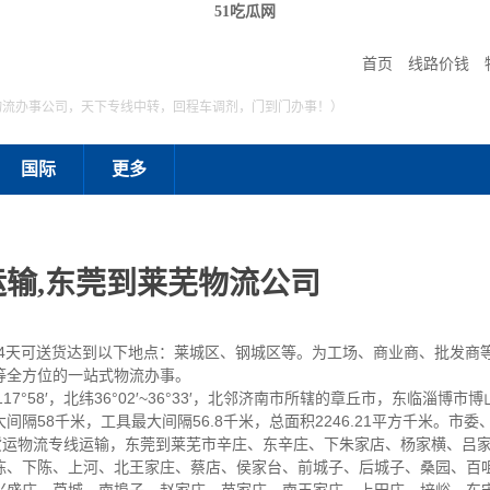
51吃瓜网
首页
线路价钱
物流办事公司，天下专线中转，回程车调剂，门到门办事！）
国际
更多
输,东莞到莱芜物流公司
到4天可送货达到以下地点：莱城区、钢城区等。为工场、商业商、批发商
等全方位的一站式物流办事。
17°58′，北纬36°02′~36°33′，北邻济南市所辖的章丘市，东临淄
隔58千米，工具最大间隔56.8千米，总面积2246.21平方千米。市
芜货运物流专线运输，东莞到莱芜市辛庄、东辛庄、下朱家店、杨家横、吕
陈、下陈、上河、北王家庄、蔡店、侯家台、前城子、后城子、桑园、百