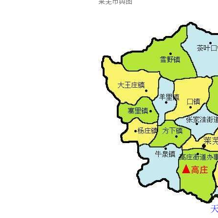
莱芜市舆图