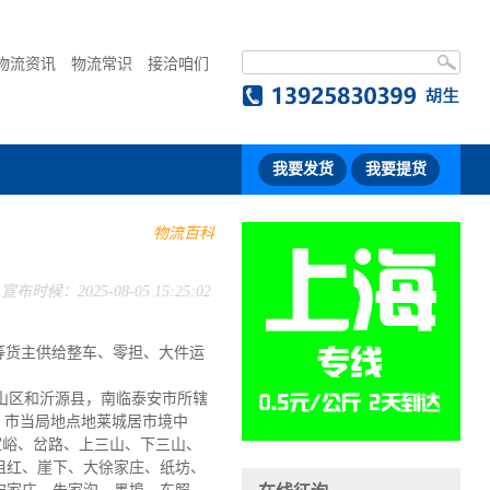
物流资讯
物流常识
接洽咱们
我要发货
我要提货
物流百科
宣布时候：2025-08-05 15:25:02
等货主供给整车、零担、大件运
博市博山区和沂源县，南临泰安市所辖
委、市当局地点地莱城居市境中
家峪、岔路、上三山、下三山、
咀红、崖下、大徐家庄、纸坊、