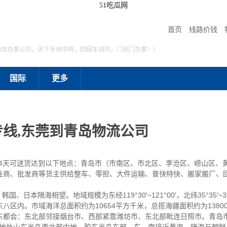
51吃瓜网
首页
线路价钱
物流办事公司，天下专线中转，回程车调剂，门到门办事！）
国际
更多
线,东莞到青岛物流公司
到4天可送货达到以下地点：青岛市（市南区、市北区、李沧区、崂山区、
业商、批发商等货主供给整车、零担、大件运输、普快特快、搬家搬厂、
本隔海相望。地域规模为东经119°30′~121°00′，北纬35°35′~3
八区内。市域海洋总面积约为10654平方千米，总揽海疆面积约为138
东都会：东北部邻接烟台市、西部紧靠潍坊市、东北部毗连日照市。青岛市