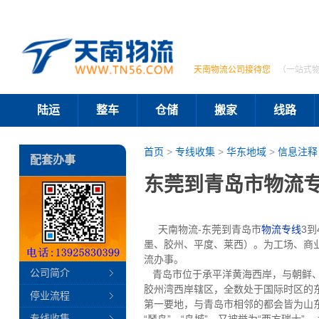
天南物流公司接待您
（一站式
陆运
整车
仓储
搬家
线路
首页
>
专线收集
>
华东地域
>
信息注释
配套办事
东莞到青岛市物流专
天南物流-东莞到青岛市
物流专线
3
墨、胶州、平度、莱西）。为工场、商
流办事。
公司简介
青岛市位于承平洋黄海西岸，与朝鲜、韩国、日
胶州湾西岸辖区，全数处于国际时区的东
停业流程
第一要地，与青岛市相邻的都会皆为山
专线收集