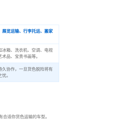
、展览运输、行李托运、搬家
如冰箱、洗衣机、空调、电视
艺术品、宝贵书画等。
持久协作，一旦货色脱险将有
之忧。
有合适你货色运输的车型。