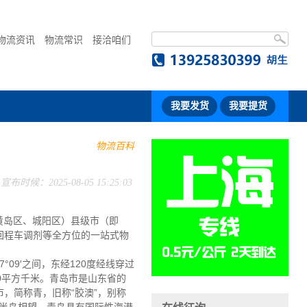
物流资讯
物流常识
接洽咱们
我要发货
我要提货
物流百科
宣布时候：2025-08-05 15:25:03
黄岛区、城阳区）县级市（即
回程车调剂等全方位的一站式物
7°09′之间，东经120度经线穿过
00平方千米。青岛市是山东省的
，简称青，旧称“胶澳”，别称