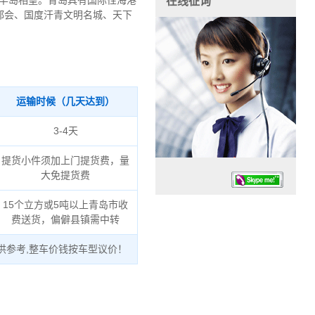
鲜半岛相望。青岛具有国际性海港
在线征询
都会、国度汗青文明名城、天下
运输时候（几天达到）
3-4天
提货小件须加上门提货费，量
大免提货费
15个立方或5吨以上青岛市收
费送货，偏僻县镇需中转
供参考,整车价钱按车型议价！
任务时候：07:30 – – 23:30
停业德律风：13925830399