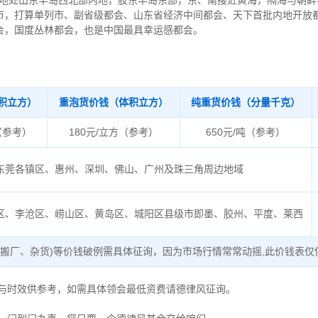
士” ，地处山东半岛西北部内地，胶东半岛东部，东、南接近黄海，隔海与朝
市，打算单列市、副省级都会、山东省经济中间都会、天下首批内地开放
会，国度丛林都会，也是中国最具幸运感都会。
积立方）
重泡货价钱（体积立方）
纯重货价钱（分量千克）
（参考）
180元/立方（参考）
650元/吨（参考）
东莞各镇区、惠州、深圳、佛山、广州及珠三角周边地域
区、李沧区、崂山区、黄岛区、城阳区县级市即墨、胶州、平度、莱西
、搬厂、杂货)等价钱破例需具体征询，因为市场行情常常动摇,此价钱表仅
度与时效供参考，如需具体领会最低资费请德律风征询。