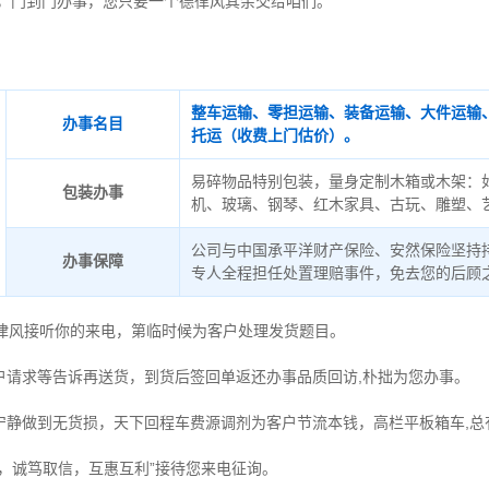
，门到门办事，您只要一个德律风其余交给咱们。
整车运输、零担运输、装备运输、大件运输
办事名目
托运（收费上门估价）。
易碎物品特别包装，量身定制木箱或木架：
包装办事
机、玻璃、钢琴、红木家具、古玩、雕塑、
公司与中国承平洋财产保险、安然保险坚持
办事保障
专人全程担任处置理赔事件，免去您的后顾
德律风接听你的来电，第临时候为客户处理发货题目。
户请求等告诉再送货，到货后签回单返还办事品质回访,朴拙为您办事。
宁静做到无货损，天下回程车费源调剂为客户节流本钱，高栏平板箱车,总
时，诚笃取信，互惠互利”接待您来电征询。