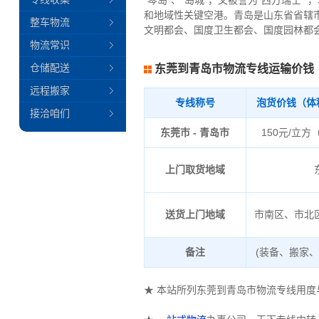
“琴岛”、“岛城”，又被誉为“西方瑞
和地域性关键空港。青岛是山东省省辖
整车物流
文明都会、国度卫生都会、国度园林都
物流常识
仓储配送
东莞到青岛市物流专线运输价钱
远程搬家
专线称号
泡货价钱（体
接洽咱们
东莞市 - 青岛市
150元/立方
上门取货地域
送货上门地域
市南区、市北
备注
(装备、搬家
★ 本站所列东莞到青岛市物流专线用