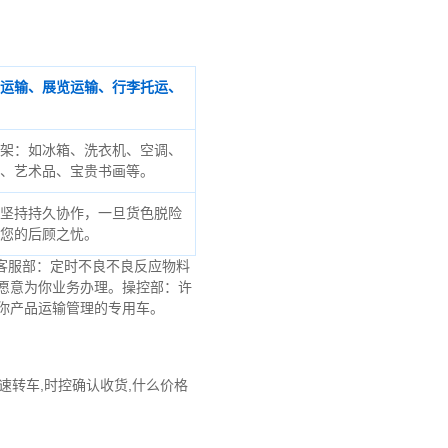
运输、展览运输、行李托运、
架：如冰箱、洗衣机、空调、
、艺术品、宝贵书画等。
坚持持久协作，一旦货色脱险
您的后顾之忧。
客服部：定时不良不良反应物料
愿意为你业务办理。操控部：许
你产品运输管理的专用车。
速转车,时控确认收货,什么价格