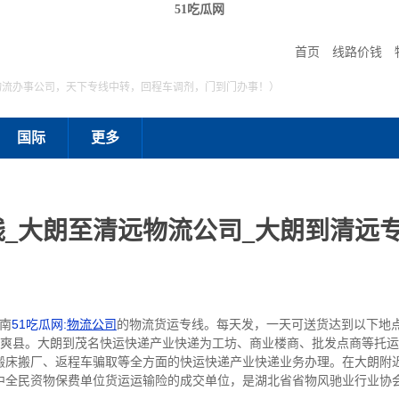
51吃瓜网
首页
线路价钱
物流办事公司，天下专线中转，回程车调剂，门到门办事！）
国际
更多
_大朗至清远物流公司_大朗到清远专
南
51吃瓜网:
物流公司
的物流货运专线。每天发，一天可送货达到以下地点
、清爽县。大朗到茂名快运快递产业快递为工坊、商业楼商、批发点商等托
搬床搬厂、返程车骗取等全方面的快运快递产业快递业务办理。在大朗附
中全民资物保费单位货运运输险的成交单位，是湖北省省物风驰业行业协