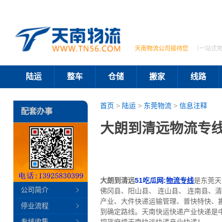
天南物流公司接待您
（一站式
陆运
整车
仓储
搬家
线路
首页
>
陆运
>
东莞物流
>
信息注释
配套办事
大朗到清远物流专线
大朗到清远
51吃瓜网:
物流专线
是东莞天
公司简介
佛冈县、阳山县、 连山县、 连南县
产业、大件快递运输管理、普快特快、
停业流程
到确定路线。天南快运快递产业快递是
专线收集