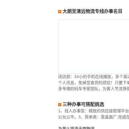
大朗至清远物流专线办事名目
闭店部：24小的手机在线播放，多个
个人讯息，免掉您查货的烦扰！只要下
多专理的码车专家团队，为客人节流挣
三种办事可搭配挑选
1、找人办事型：精致的供应链管理平台
公允公平。3、简单类：笼盖面广,完成
为甚么挑选天南物流