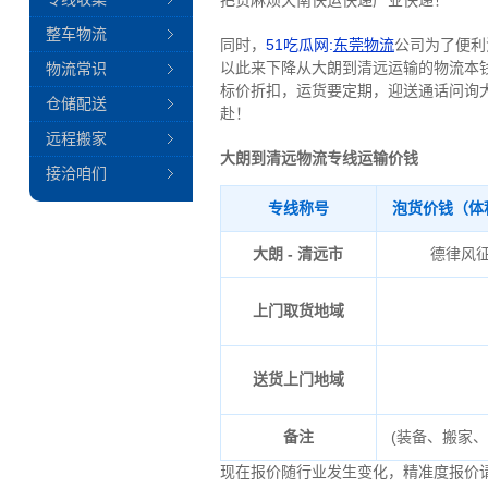
把货麻烦天南快运快递产业快递！
整车物流
同时，
51吃瓜网:
东莞物流
公司为了便利
以此来下降从大朗到清远运输的物流本
物流常识
标价折扣，运货要定期，迎送通话问询
仓储配送
赴！
远程搬家
大朗到清远物流专线运输价钱
接洽咱们
专线称号
泡货价钱（体
大朗 - 清远市
德律风
上门取货地域
送货上门地域
备注
(装备、搬家
现在报价随行业发生变化，精准度报价