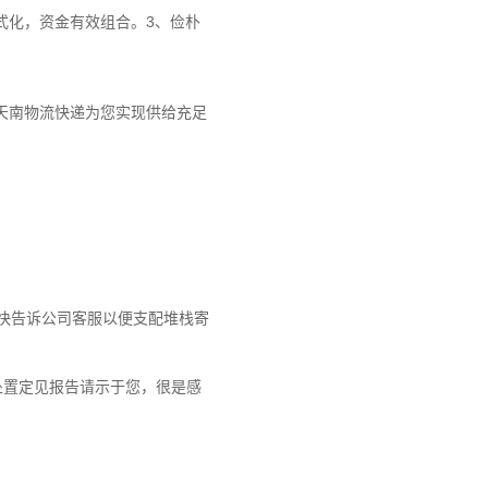
式化，资金有效组合。3、俭朴
 天南物流快递为您实现供给充足
快告诉公司客服以便支配堆栈寄
处置定见报告请示于您，很是感