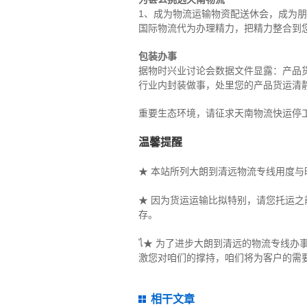
1、成为物流运输物资配送休会，成为
国际物流代为办理精力，把精力整合到
包装办事
据物时兴业讨论会数据文件显露：产品货
行业内封装做事，处里您的产品货运清
重要生态环境，请征求天南物流快运停
温馨提醒
★ 本站所列大朗到清远物流专线用度
★ 因为货运运输比拟特别，请您托运
存。
ไ★ 为了进步大朗到清远的物流专线
激您对咱们的撑持，咱们将为客户的需
相干文章