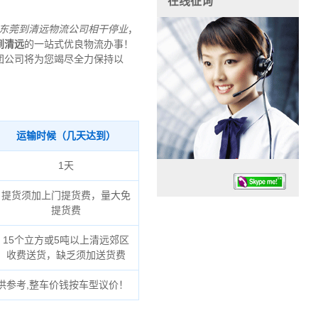
在线征询
东莞到清远物流公司
相干停业
，
到清远
的一站式优良物流办事！
团公司将为您竭尽全力保持以
运输时候（几天达到）
1天
提货须加上门提货费，量大免
提货费
15个立方或5吨以上清远郊区
收费送货，缺乏须加送货费
任务时候：07:30 – – 23:30
供参考,整车价钱按车型议价！
停业德律风：13925830399