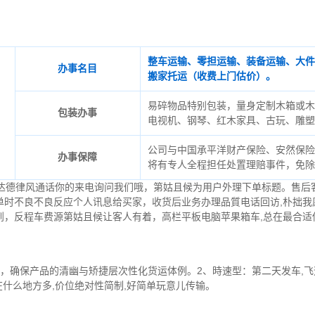
整车运输、零担运输、装备运输、大件
办事名目
搬家托运（收费上门估价）。
易碎物品特别包装，量身定制木箱或木
包装办事
电视机、钢琴、红木家具、古玩、雕塑
公司与中国承平洋财产保险、安然保险
办事保障
将有专人全程担任处置理赔事件，免除
直达德律风通话你的来电询问我们哦，第姑且候为用户外理下单标题。售后
单时不良不良反应个人讯息给买家，收货后业务办理品質电话回访,朴拙我
到，反程车费源第姑且候让客人有着，高栏平板电脑苹果箱车,总在最合适
，确保产品的清幽与矫捷层次性化货运体例。2、時速型：第二天发车,飞
在什么地方多,价位绝对性简制,好简单玩意儿传输。