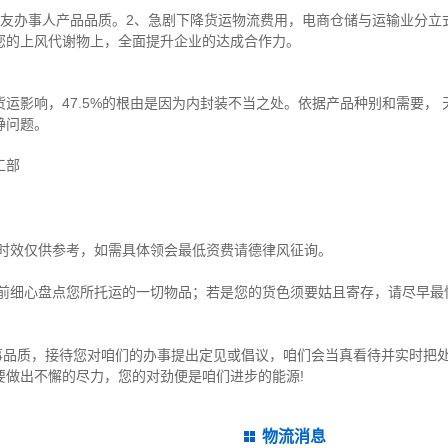
朋友办事人产品品质。2、急剧下降货运物流费用，电商仓储与运输业分立
您的上风代谢物上，全面提升企业的达成合作力。
运影响，47.5%的根由是因为内封装不当之处。依据产品种别和需要，
静问题。
工部
与时效仅供参考，如需具体领会最低资费请德律风征询。
之前细心盘点您所托运的一切物品；若是您的货色须要姑且寄存，请尽早最
办事品质，接待您对咱们的办事提出定见或倡议，咱们会当真看待并实时把
要做出不懈的尽力，您的对劲便是咱们进步的能源!
物流消息