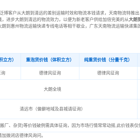
泛博客户从大朗到清远的差别运输时效和物流本钱请求，天南物流特推出
钱，进步大朗到清远的物流效力，以便为新老客户供给加倍完美的从
大朗
大朗到惠州物流运输快递专线电话等相干歇业，广东天南物流运输快递集
积立方）
重泡货价钱（体积立方）
纯重货价钱（分量千克）
征询
德律风征询
德律风征询
大朗全境
清远市（偏僻地域及县城请征询）
、搬厂、杂货)等价钱破例需具体征询，因为市场行情常常动摇,此价钱表仅
请加拨闭店德律风询问。