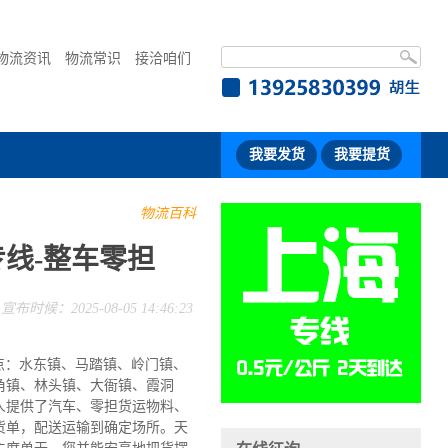
物流资讯
物流常识
接洽咱们
我要发货
我要提货
物流百科
线-整车零担
宣布时候：2025-08-05 14:46:23
点：水东镇、马踏镇、岭门镇、
角镇、林头镇、大衙镇、霞洞
人提供了汽车、零担货运物料、
货单，配送运输到确定场所。天