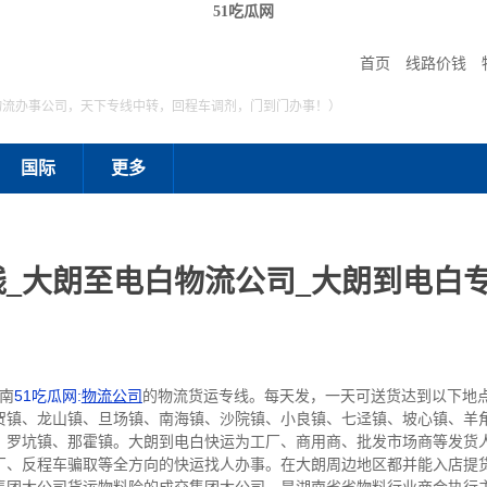
51吃瓜网
首页
线路价钱
物流办事公司，天下专线中转，回程车调剂，门到门办事！）
国际
更多
_大朗至电白物流公司_大朗到电白专
南
51吃瓜网:
物流公司
的物流货运专线。每天发，一天可送货达到以下地
贺镇、龙山镇、旦场镇、南海镇、沙院镇、小良镇、七迳镇、坡心镇、羊
、罗坑镇、那霍镇。大朗到电白快运为工厂、商用商、批发市场商等发货
厂、反程车骗取等全方向的快运找人办事。在大朗周边地区都并能入店提