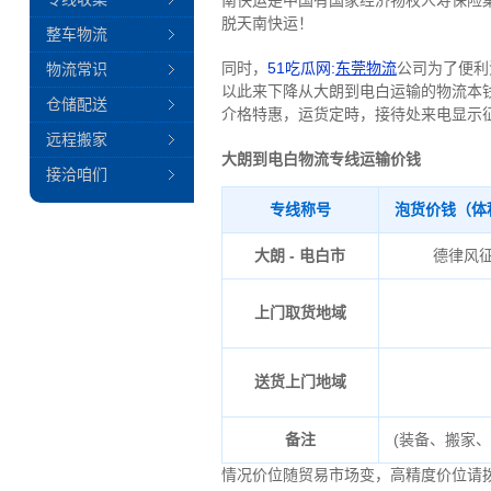
南快运是中国有国家经济物权人寿保险
脱天南快运！
整车物流
同时，
51吃瓜网:
东莞物流
公司为了便利
物流常识
以此来下降从大朗到电白运输的物流本
仓储配送
介格特惠，运货定時，接待处来电显示
远程搬家
大朗到电白物流专线运输价钱
接洽咱们
专线称号
泡货价钱（体
大朗 - 电白市
德律风
上门取货地域
送货上门地域
备注
(装备、搬家
情况价位随贸易市场变，高精度价位请