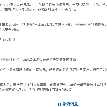
合作方办事人茶叶品质。2、的降低物流托运费用，仓配与运载一身化，資
的幂集到您的上风货物上，继续加强各个企业合伙力。
卸搬运损坏，47.5%的根本原因是因包裝不正确。遵照玩意种别和需要
静谧安全问题。
物流营业部
与时效仅供参考，如需具体领会最低资费请德律风征询。
之前细心盘点您所托运的一切物品；若是您的货色须要姑且寄存，请尽早最
办事品质，接待您对咱们的办事提出定见或倡议，咱们会当真看待并实时把
要做出不懈的尽力，您的对劲便是咱们进步的能源!
物流消息