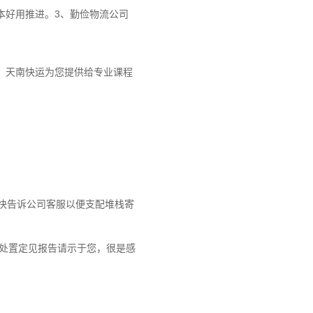
本好用推进。3、勤俭物流公司
， 天南快运为您提供给专业课程
快告诉公司客服以便支配堆栈寄
处置定见报告请示于您，很是感