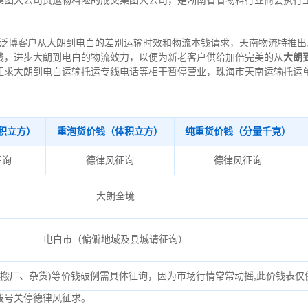
集团大公司货运物料险的成交集团大公司，是湖南省省物料行业商会执行
泛博客户从大朗到电白的差别运输时效和物流本钱请求，天南物流特推出
钱，进步大朗到电白的物流效力，以便为新老客户供给加倍完美的从
大朗
征求大朗到电白运输托运专线电话等相干暂停营业，珠海市天南运输托运
积立方）
重泡货价钱（体积立方）
纯重货价钱（分量千克）
征询
德律风征询
德律风征询
大朗全境
电白市（偏僻地域及县城请征询）
、搬厂、杂货)等价钱破例需具体征询，因为市场行情常常动摇,此价钱表仅
拨号关停德律风征求。