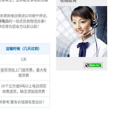
主席单无，您并能安享地把货摆
在线征询
东莞到电白物流公司
相干停业
，
到电白
的一站式优良物流办事！
单位将为您全力以赴以赴！
运输时候（几天达到）
1天
提货须加上门提货费，量大免
提货费
15个立方或5吨以上电白郊区
收费送货，缺乏须加送货费
任务时候：07:30 – – 23:30
供参考,整车价钱按车型议价！
停业德律风：13925830399