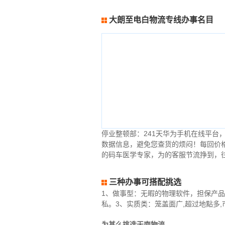
大朗至电白物流专线办事名目
停业整顿部：241天华为手机在线平
数据信息，避免您查货的烦闷！每回价
的码车医学专家，为的客服节流挣到，
三种办事可搭配挑选
1、做事型：无暇的物理软件，担保产品
私。3、实质类：笼盖面广,超过地點多
为甚么挑选天南物流