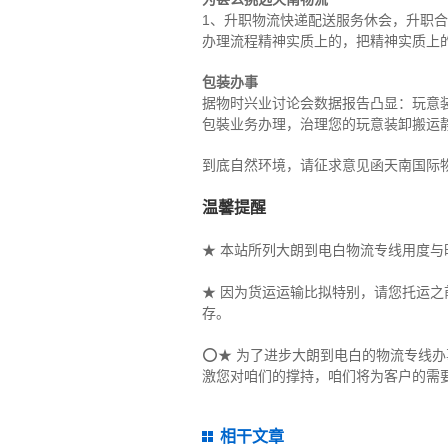
1、升职物流快递配送服务休会，升职
办理流程精神实质上的，把精神实质上
包装办事
据物时兴业讨论会数据报告凸显：玩意装
包裝业务办理，治理您的玩意装卸搬运
到底自然环境，请征求意见函天南国际
温馨提醒
★ 本站所列大朗到电白物流专线用度
★ 因为货运运输比拟特别，请您托运
存。
⭕★ 为了进步大朗到电白的物流专线
激您对咱们的撑持，咱们将为客户的需
相干文章