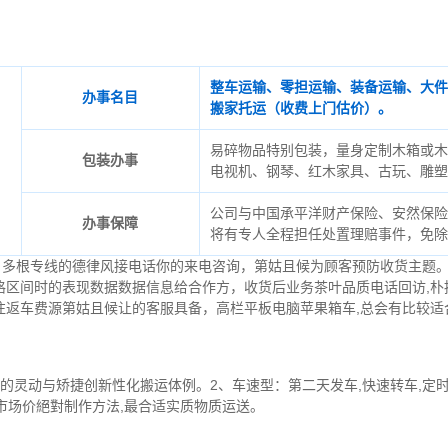
整车运输、零担运输、装备运输、大件
办事名目
搬家托运（收费上门估价）。
易碎物品特别包装，量身定制木箱或木
包装办事
电视机、钢琴、红木家具、古玩、雕塑
公司与中国承平洋财产保险、安然保险
办事保障
将有专人全程担任处置理赔事件，免除
台，多根专线的德律风接电话你的来电咨询，第姑且候为顾客预防收货主题
格区间时的表现数据数据信息给合作方，收货后业务茶叶品质电话回访,朴
往返车费源第姑且候让的客服具备，高栏平板电脑苹果箱车,总会有比较适
的灵动与矫捷创新性化搬运体例。2、车速型：第二天发车,快速转车,定
,市场价絕對制作方法,最合适实质物质运送。