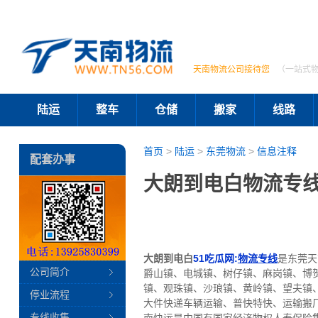
天南物流公司接待您
（一站式
陆运
整车
仓储
搬家
线路
首页
>
陆运
>
东莞物流
>
信息注释
配套办事
大朗到电白物流专线
大朗到电白
51吃瓜网:
物流专线
是东莞天
公司简介
爵山镇、电城镇、树仔镇、麻岗镇、博
镇、观珠镇、沙琅镇、黄岭镇、望夫镇
停业流程
大件快递车辆运输、普快特快、运输搬
专线收集