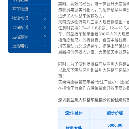
实时、高效的经营，进一步晋升天南物
整车物流
务职员与您实时相同，为您供给从深圳
进步了大件整车运输效力。
物流常识
天南货运物流与几三家大规模组装出一
仓储配送
任意时安排2.7—3.1.8米宽、12—
车、凹型板车和承重着300吨内的大
远程搬家
板角度和尺寸的折叠板、夜压中轴线板
接洽咱们
川寄重动力总成运输车，提供上門确认
最新报价等找人办事。大家都天南过网
同时，为了便利泛博客户从深圳大件到
以此来下降从深圳到兰州大件整车运输
事！
天南供应链管理承袭“专注于庇护，比较
在拼命于为合作方供给量良好效率高的
深圳到兰州大件整车运输公司价钱与时
深圳-兰州
起步价钱
5000.00
优良大件