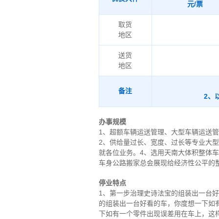
元/票
取货
地区
送货
地区
备注
2、
办事规模
1、超额车辆运送管理、大型车辆运送
2、供给量过长、宽度、过长等专业大
就各位业务。4、选用天南大体积整体
车身公路搬家总会展现给经济性公平的
停业特点
1、第一步治理史诗法宝的组装出一台
的组装出一台好看的车，你度想一下如
下如有一个零件出现误差用在车上，这