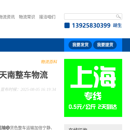
物流资讯
物流常识
接洽咱们
我要发货
我要提货
物流百科
-天南整车物流
宣布时候：2025-08-05 16:19:34
运输
🅠货色整车运输加倍宁静、