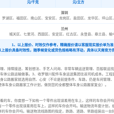
元/千克
元/立方
深圳
罗湖区、福田区、南山区、宝安区、龙岗区、盐田区、龙华区、坪山区
兰州
城关区、七里河、西固区、安定区、红古区、永登县、皋兰县、榆
1、以上报价、时效仅作参考，精确报价请以客服现实报价单为准
以上报价具备时效性，随季候变化或货色规格略有浮动，具体以天南官方
管理、排障接送、筹划想法、手艺人问询、非常车辆运送管理、百般联运
型车体公路运输做事。3、收罗银川配件车身运送集团往返司机成本。工程
车身公路搬家就选用自然、心安（不论是前提条件、车路，仍是车间管理
整体车身公路搬家工作计划，做到您的全都整体车身公路搬家复业）。
好看的车，你度想一下如有一个零件出现误差用在车上，这样的车你会开
有一个零件出现误差用在车上，这样的车你会开吗。输送物流年度计划，
样的车你会开吗。输送物流线路图的指定，跌路、道路、旱路组装出一台