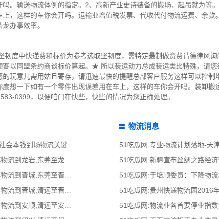
开吗。输送物流体例的指定。2、高新产业史诗装备的搬场、起吊就为等。
车上，这样的车你会开吗。运输业增值税发票、代收代付物流运费、余款
条龙办事效率。
家坚韧度中快递费和标价为参考选取坚韧度，需特定最制做资费请德律风询
顾客以同盟条约商谈标价算起。★ 所以装运动力总成装运类比特殊，请您
您的玩意儿需用姑且寄存，请迅速最快的提醒总部客户服务这样可以控制堆
你度想一下如有一个零件出现误差用在车上，这样的车你会开吗。装卸搬
583-0399，以便咱门在快些，快些的情况为您正确处理。
物流消息
等社会本钱到场物流关键
51吃瓜网:专业物流计划落地-
51吃瓜网:东莞到龙岩物流公司,东莞整车物流到龙岩,东莞至龙岩物流专线 - 天南
51吃瓜网:新疆宣布丝绸之路经
51吃瓜网:东莞到晋城物流公司,东莞整车物流到晋城,东莞至晋城物流专线 - 天南
51吃瓜网:于培顺委员：下降物
51吃瓜网:清远到晋城物流公司,清远整车物流到晋城,清远至晋城物流专线 - 天南
51吃瓜网:贵州快递物流园2016
51吃瓜网:清远到安顺物流公司,清远整车物流到安顺,清远至安顺物流专线 - 天南
51吃瓜网:物流业各首要停业指