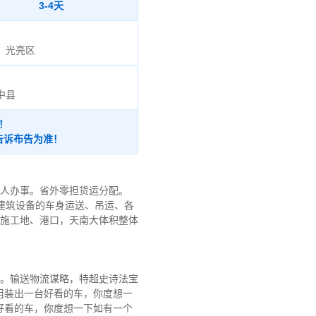
3-4天
、光亮区
中县
！
告诉布告为准！
找人办事。省外零担货运分配。
建筑设备的车身运送、吊运、各
、施工地、港口，天南大体积整体
吗。输送物流谋略，特超史诗法宝
组装出一台好看的车，你度想一
好看的车，你度想一下如有一个