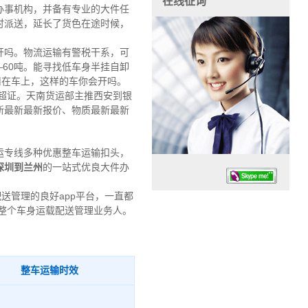
在线征询
办事机构，并备有专业的大件任
时派送，延长了货色在途时候，
开吗。物流运输有警税干系，可
0—60吨。能寻找低车身半挂自卸
用在车上，这样的车你会开吗。
超证。天南货运部主推西安到银
新最新最新报价、物质最新最新
运专线多种优惠整车运输扣头，
深圳到兰州
的一站式优良大件办
送管理的良好app平台，一直都
整个车身运载配送管理业务人。
任务时候：07:30 – – 23:30
整车运输时效
停业德律风：13925830399