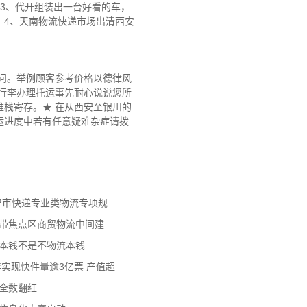
3、代开组装出一台好看的车，
。4、天南物流快递市场出清西安
问。举例顾客参考价格以德律风
行李办理托运事先耐心说说您所
栈寄存。★ 在从西安至银川的
运进度中若有任意疑难杂症请拨
天津市快递专业类物流专项规
济带焦点区商贸物流中间建
流本钱不是不物流本钱
年实现快件量逾3亿票 产值超
数全数翻红