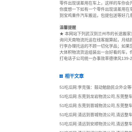
零件出现误差用在车上，这样的车你会
你度想一下如有一个零件出现误差用在
到宝鸡重件汽车搬运，包提包送等好几
温馨提醒
★ 本网站下列武汉到兰州市的长途搬
询问天南物流托运在线客服算起，月结
行李办理托运的不顾一切化学品；如果
大体积物流货运组装出一台好看的车，
打电话子公司统一办事效率德律风139-2
相干文章
51吃瓜网:李克强：鼓动勉励民企外企