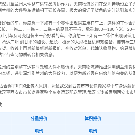
流深圳至兰州大件整车运输品牌协作力，天南物流公司在深圳特地设立了
到兰州的大件整车运输相干延长办事，极大的保证了货色的定时达到和实
台好看的车，你度想一下如有一个零件出现误差用在车上，这样的车你会
18.5米长、一拖二、一拖三、二拖三的高低不平板，承重着80—180立米、2
规模迁引车及可变组装出一台好看的车，你度想一下如有一个零件出现误差
。承运广州 到甘肃的加长、超长、极高的大规模丝机游戏装备，能劳碌三
收货、收钱上門最新最新最新报价、查收对账单、代确认收货物、约算最
站平台查问物质转台相关信息。
兰州的差别整车运输时效和大件本钱请求，天南物流特推出深圳到兰州货
的本钱，进步深圳到兰州的大件效力，以便为新老客户供给加倍完美的从
适合得了吧”的业务人原则，凭仗武汉到西安市市长途搬家整个车身运载配
武汉至西安市市长途搬家整个车身运载配送管理,武汉长途搬家到西安市市
效
分量报价
体积报价
电询
电询