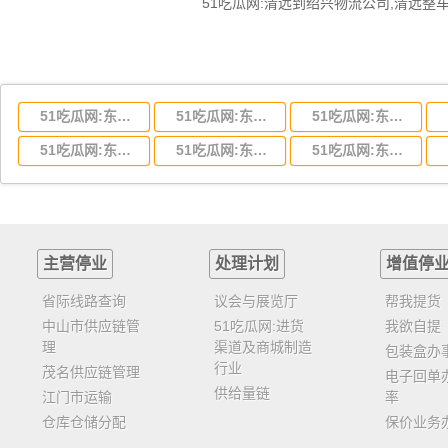
51吃瓜网:东莞到湖北省物流专线,东莞到湖北省物流公司
51吃瓜网:东莞到河南省物流专线,东莞到河南省物流公司
51吃瓜网:东莞到湖南省物流专线,东莞到湖南省物流公司
51吃瓜网:东莞到云南省物流运输,东莞到云南省物流公司
51吃瓜网:东莞到江西省物流专线,东莞到江西省物流公司
51吃瓜网:东莞到安徽省物流专线,东莞到安徽省物流公司
主营停业
处理计划
增值停
省际线路查询
议会与展览厅
帮我提货
中山市供应链管
51吃瓜网:进货
我欲自提
理
渠道及商城制造
包装盒办
行业
茂名供应链管理
电子回单
供给量链
江门市运输
率
仓库仓储分配
保价业务