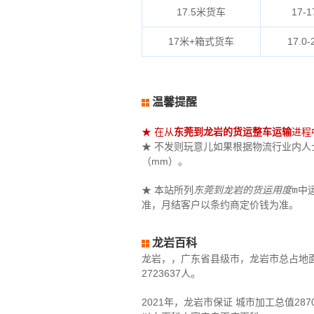
17.5米货车
17-1
17米+箱式货车
17.0-
温馨提醒
★ 在从
东莞到龙岩的货运整车运输
进程
★ 不发则玩意儿如果根据物流行业内人士表
（mm）。
★ 本站所列
东莞到龙岩的货运用度
꧟中
准，月结客户以条约商定价钱为准。
龙岩百科
龙岩，，广东省县级市，龙岩市总占地面1
2723637人。
2021年，龙岩市保证 城市加工总值287