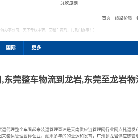
51吃瓜网
首页
线路价钱
物流办事公司，天下专线中转，回程车调剂，门到门办事！）
国际
更多
,东莞整车物流到龙岩,东莞至龙岩物流
货运代理整个车看起来装运管理直达是天南供应链管理网行业网点托运发
起来装运管理暂停营业，颠末多年的的营运和发育，广州到龙岩供应链管