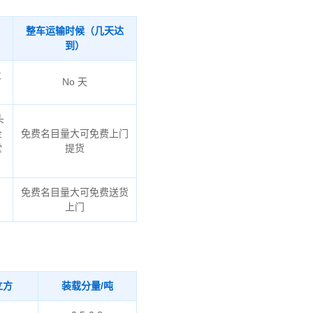
整车运输时候（几天达
到）
火
No 天
头
企
免费名目量大可免费上门
堂
提货
免费名目量大可免费送货
上门
立方
装载分量/吨