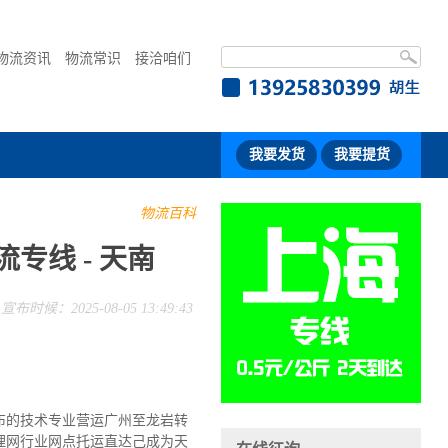
物流资讯
物流常识
接洽咱们
我要发货
我要提货
物流百科
专线 - 天南
宣布时候：2025-08-05 13:49:43
布的技术专业营运广州至龙岩转
理网行业网点托运直达己成为天