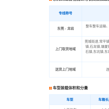
专线称号
整车整车运输
东莞 - 龙岩
莞城街道,常平镇
镇,石龙镇,塘厦
上门取货地域
石镇,东坑镇,东
送货上门地域
车型装载体积和分量
车型
车箱长