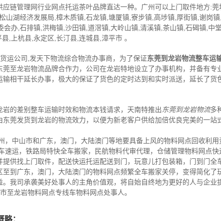
应链管理网行业网点托运茶叶品牌直达一种。广州可以上门取件地方:莞城
,松山湖经济发展局,樟木质镇,石龙镇,塘厦镇,寮步镇,高埗镇,厚街镇,谢岗
委会办,石排镇,洪梅镇,沙田镇,道滘镇,大岭山镇,清溪镇,茶山镇,石碣镇,中
县,上杭县,永定区,长汀县,连城县,漳平市 。
,货运公司,发天下物流综合物流办事商，为了保证
东莞到龙岩物流整车运
东莞至龙岩物流品牌合作力，公司在龙岩特地设立了办事机构，并备有专
运输相干延长办事，极大的保证了货色的定时达到和实时派送，延长了货
龙岩的差别整车运输时效和物流本钱请求，天南特推出
东莞到龙岩物流
多
由东莞发货到龙岩的物流效力，以便为新老客户供给加倍优良完美的一站
苏州，中山市和广东，澳门，大陆澳门等地要具备上风的物料网点回收利用
轿车速运，铁路局特快全车搬家，民航物料代审代理，仓储管理物料网点快
并提供找上门取件，配送快运托运配送到门，玩意儿打包装箱，门到门全
区至到广东，澳门，大陆澳门的物料网点频繁全车搬家关停，变得简化了
益。我司承袭美好处事人的主角价值观，将自始自终地为更好的人与企业
山市至龙岩物料网点专线车物料网点处事人。
概略：