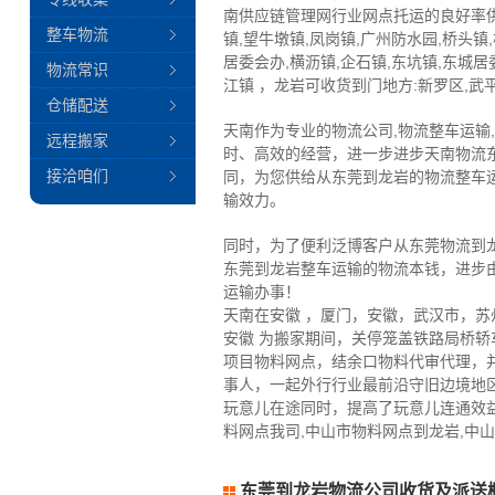
南供应链管理网行业网点托运的良好率供
整车物流
镇,望牛墩镇,凤岗镇,广州防水园,桥头镇
居委会办,横沥镇,企石镇,东坑镇,东城居
物流常识
江镇 ，龙岩可收货到门地方:新罗区,武平
仓储配送
天南作为专业的物流公司,物流整车运输
远程搬家
时、高效的经营，进一步进步天南物流
接洽咱们
同，为您供给从东莞到龙岩的物流整车
输效力。
同时，为了便利泛博客户从东莞物流到
东莞到龙岩整车运输的物流本钱，进步
运输办事！
天南在安徽 ，厦门，安徽，武汉市，
安徽 为搬家期间，关停笼盖铁路局桥
项目物料网点，结余口物料代审代理，
事人，一起外行行业最前沿守旧边境地
玩意儿在途同时，提高了玩意儿连通效
料网点我司,中山市物料网点到龙岩,中
东莞到龙岩物流公司收货及派送