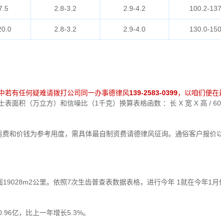
7.5
2.8-3.2
2.9-4.2
100.2-137
20.0
2.8-3.2
2.9-4.0
130.0-150
中若有任何疑难请拨打公司同一办事德律风
139-2583-0399
，以咱们便在
面积（万立方）和信噪比（1千克）换算表格函数 ：长 X 宽 X 高 / 6
运费和价钱为参考用度，需具体最自制资费请德律风征询。通俗客户报价
9028m2公里。依照7次生齿普查表数据表格，进行今年 1就在今年1
0.96亿，比上一年增长5.3%。