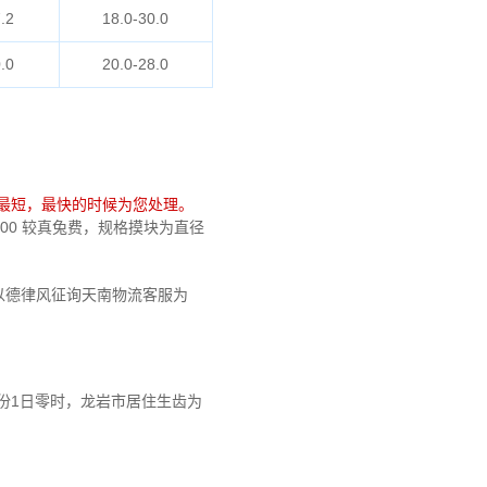
.2
18.0-30.0
.0
20.0-28.0
最短，最快的时候为您处理。
000 较真兔费，规格摸块为直径
以德律风征询天南物流客服为
月份1日零时，龙岩市居住生齿为