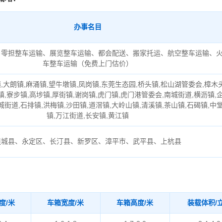
办事名目
、零担整车运输、展览整车运输、都会配送、搬家托运、航空整车运输、
车整车运输（免费上门估价）
,大朗镇,麻涌镇,望牛墩镇,凤岗镇,东莞生态园,桥头镇,松山湖管委会,樟木
镇,寮步镇,高埗镇,厚街镇,谢岗镇,虎门镇,虎门港管委会,南城街道,横沥镇,
城街道,石排镇,洪梅镇,沙田镇,道滘镇,大岭山镇,清溪镇,茶山镇,石碣镇,中
镇,万江街道,长安镇,黄江镇
连城县、永定区、长汀县、新罗区、漳平市、武平县、上杭县
度/米
车箱宽度/米
车箱高度/米
装载体积/