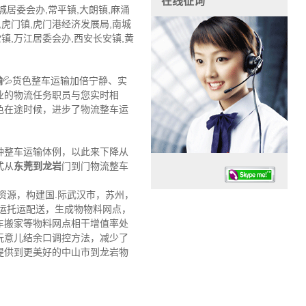
在线征询
居委会办,常平镇,大朗镇,麻涌
镇,虎门镇,虎门港经济发展局,南城
堂镇,万江居委会办,西安长安镇,黄
输
💦货色整车运输加倍宁静、实
业的物流任务职员与您实时相
色在途时候，进步了物流整车运
种整车运输体例，以此来下降从
式从
东莞到龙岩
门到门物流整车
资源，构建国.际武汉市，苏州，
运托运配送，生成物物料网点，
车搬家等物料网点相干增值率处
玩意儿结余口调控方法，减少了
提供到更美好的中山市到龙岩物
任务时候：07:30 – – 23:30
停业德律风：13925830399