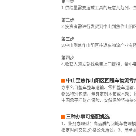
第一步
1.供给量需要运载工具的玩意儿范列、
第二步
2.投资者需进行发货到中山到焦作山阳
第三步
3.中山到焦作山阳区往返车物流产业有
第四步
4.收获人须立刻找免费上门提柜，量小
中山至焦作山阳区回程车物流专
办事名目整车整车运输、零担整车运输
物品特别包装，量身定制木箱或木架：
中国承平洋财产保险、安然保险坚持持
三种办事可搭配挑选
1、业务办理型：高品质的回城车物理模
指定时间交货,介格公允秉公。3、简单