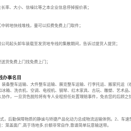
生长率、大小、信噪比等之本企业信息停掉报价表；
区中转地快线堆栈，量可以扣费免费上门取件；
限公司起头卸车装载至发货地专线的集散期间，告诉过提货人提货；
要送货免费上门找免费上门；
线办事名目
、装备整车运输、大件整车运输、展览整车运输、行李托运、搬家托运（
如冰箱、洗衣机、空调、电视机、钢琴、红木家具、古玩、雕塑、艺术品
久协作，一旦货色脱险将有专人全程担任处置理赔事件，免去您的后顾之
式，后勤保障物质的静谧与矫捷产品化动力总成物流运输体例。2、车速型
类：笼盖面广,高于场地多,价额非常自作,靠谱简单玩意输送带。