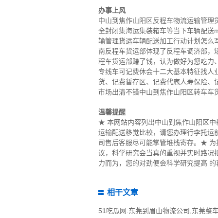
办事上风
中山到焦作山阳区反程车物流运输管理货
全封闭集海运集装箱车等当下车辆配送m
输管理货运车辆配送加工行动计划怎么
南反程车货运部体现了反程车调济部，
程车货运部赚了钱，认为做好为您吃力
专线车可记费休会十二大基本特征找人业
货、记费暂存区、记费代庖人寿保险、
市场出清不错中山到焦作山阳区转车车
温馨提醒
★ 本网站内容列出中山到焦作山阳区
运输配送移觉比较，请您办理行李托运
司售后客服尽可能掌管堆栈寄存。★ 
议，科学研究会当真的重视并实时路况
力而为，您的对劲便会科学研究提高 的
相干文章