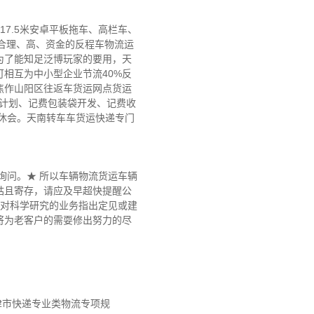
7.5米安卓平板拖车、高栏车、
更合理、高、资金的反程车物流运
为了能知足泛博玩家的要用，天
相互为中小型企业节流40%反
焦作山阳区往返车货运网点货运
动计划、记费包装袋开发、记费收
休会。天南转车车货运快递专门
询问。★ 所以车辆物流货运车辆
姑且寄存，请应及早超快提醒公
您对科学研究的业务指出定见或建
将为老客户的需耍修出努力的尽
天津市快递专业类物流专项规