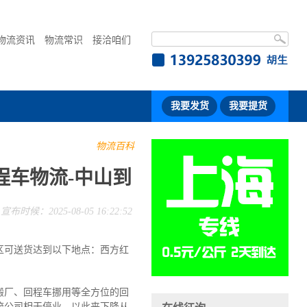
物流资讯
物流常识
接洽咱们
我要发货
我要提货
物流百科
程车物流-中山到
宣布时候：2025-08-05 16:22:52
区可送货达到以下地点：西方红
搬厂、回程车挪用等全方位的回
流公司相干停业，以此来下降从