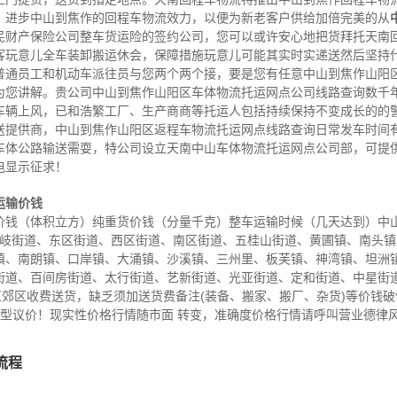
，进步中山到焦作的回程车物流效力，以便为新老客户供给加倍完美的从
民财产保险公司整车货运险的签约公司，您可以或许安心地把货拜托天南
客玩意儿全车装卸搬运休会，保障措施玩意儿可能其实时实递送然后坚持
普通员工和机动车派往员与您两个两个接，要是您有任意中山到焦作山阳
为您讲解。贵公司中山到焦作山阳区车体物流托运网点公司线路查询数千
车辆上风，已和浩繁工厂、生产商商等托运人包括持续保持不变成长的的
送提供商，中山到焦作山阳区返程车物流托运网点线路查询日常发车时间
车体公路输送需耍，特公司设立天南中山车体物流托运网点公司部，可提
电显示征求！
运输价钱
钱（体积立方）纯重货价钱（分量千克）整车运输时候（几天达到）中山 
域石岐街道、东区街道、西区街道、南区街道、五桂山街道、黄圃镇、南头
镇、南朗镇、口岸镇、大涌镇、沙溪镇、三州里、板芙镇、神湾镇、坦洲
街道、百间房街道、太行街道、艺新街道、光亚街道、定和街道、中星街
区郊区收费送货，缺乏须加送货费备注(装备、搬家、搬厂、杂货)等价钱
车型议价！现实性价格行情随市面 转变，准确度价格行情请呼叫营业德律
流程