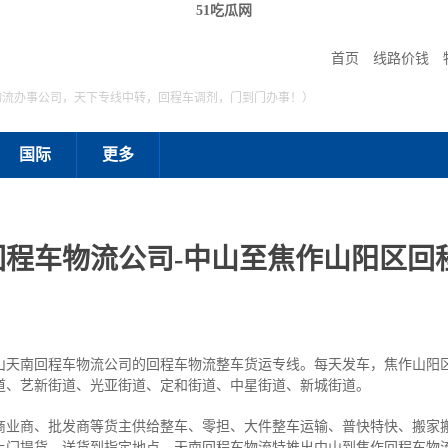
51吃瓜网
首页
线路价钱
物流办事公司，天下专线中转，回程车调剂，门到门办事！）
国际
更多
程车物流公司-中山至焦作山阳区回
山天南回程车物流公司的回程车物流整车货运专线。每天发车，焦作山阳
道、艺新街道、光亚街道、定和街道、中星街道、新城街道。
商业商、批发商等货主供给整车、零担、大件整车运输、普快特快、搬家
上门提货，送货到指定地点。天南回程车物流特推出中山到焦作回程车物