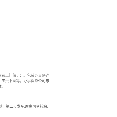
收费上门估价）。包装办事易碎
、宝贵书画等。办事保障公司与
忧。
：第二天发车,魔鬼司令转站,