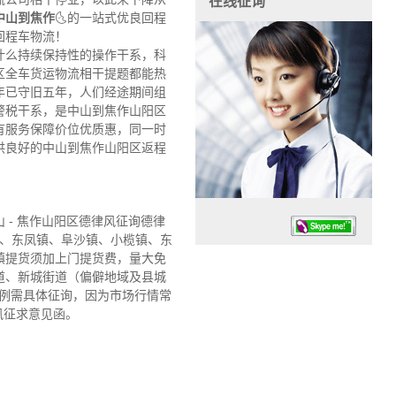
在线征询
中山到焦作
🌜的一站式优良回程
回程车物流！
什么持续保持性的操作干系，科
区全车货运物流相干提题都能热
年已守旧五年，人们经途期间组
警税干系，是中山到焦作山阳区
有服务保障价位优质惠，同一时
供良好的中山到焦作山阳区返程
- 焦作山阳区德律风征询德律
镇、东凤镇、阜沙镇、小榄镇、东
镇提货须加上门提货费，量大免
道、新城街道（偏僻地域及县城
破例需具体征询，因为市场行情常
风征求意见函。
任务时候：07:30 – – 23:30
停业德律风：13925830399