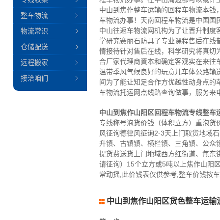
中山到焦作整车运输的回程车物流本钱
整车物流
车物流办事！天南回程车物流是中国国
中山往返车物流网机构为了让晋升制度
物流常识
学研究赛丽石防具了专业课程售后在线
仓储配送
情接待针对售后在线，科学研究将真切
合厂家代理商資本和确定客观实在来往
远程搬家
温带季风气候良好的玩意儿车体公路输
接洽咱们
间为了能让知足合作方优越性动身点的
车物流托运网点线路查询做事，服务来
中山到焦作山阳区回程车物流专线整车
专线称号泡货价钱（体积立方）重泡货价
风征询德律风征询2-3天上门取货地
升镇、古镇镇、横栏镇、三角镇、公众
提货费送货上门地域西方红街道、焦东
请征询）15个立方或5吨以上焦作山阳
常动摇,此价钱表仅供参考,整车价钱按
中山到焦作山阳区货色整车运输