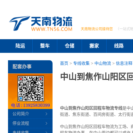
天南物流公司接待您
（一站式
陆运
整车
仓储
搬家
线路
首页
>
专线收集
>
中山物流
>
信息注释
配套办事
中山到焦作山阳区回
中山到焦作山阳区回程车物流专线
是中
公司简介
街道、焦东街道、百间房街道、太行街
停业流程
中山到焦作山阳区回程车物流为工场、
专线收集
程车物流办事。在中山周边都可以或许