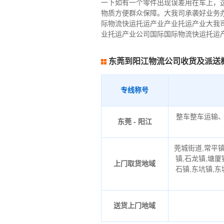
一下如有一个零件出现误差用在车上，
物质方便群众保障。大我司承袭好业务
际物流快运托运产业产业托运产业大我
业托运产业公司国际国际物流快运托运
东莞到阳江物流公司收货及派送
专线称号
整车整车运输
东莞 - 阳江
莞城街道,常平镇
镇,石龙镇,塘厦
上门取货地域
石镇,东坑镇,东
送货上门地域