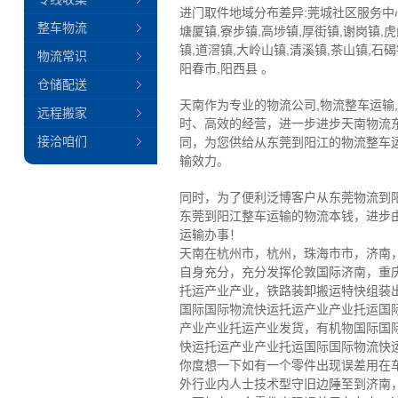
进门取件地域分布差异:莞城社区服务中心
整车物流
塘厦镇,寮步镇,高埗镇,厚街镇,谢岗镇,
镇,道滘镇,大岭山镇,清溪镇,茶山镇,石
物流常识
阳春市,阳西县 。
仓储配送
天南作为专业的物流公司,物流整车运输
远程搬家
时、高效的经营，进一步进步天南物流
接洽咱们
同，为您供给从东莞到阳江的物流整车
输效力。
同时，为了便利泛博客户从东莞物流到
东莞到阳江整车运输的物流本钱，进步
运输办事！
天南在杭州市，杭州，珠海市市，济南
自身充分，充分发挥伦敦国际济南，重
托运产业产业，铁路装卸搬运特快组装
国际国际物流快运托运产业产业托运国
产业产业托运产业发货，有机物国际国
快运托运产业产业托运国际国际物流快
你度想一下如有一个零件出现误差用在
外行业内人士技术型守旧边陲至到济南