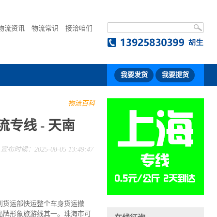
物流资讯
物流常识
接洽咱们
我要发货
我要提货
物流百科
专线 - 天南
宣布时候：2025-08-05 13:49:47
到货运部快运整个车身货运撤
品牌形象旅游线其一。珠海市可