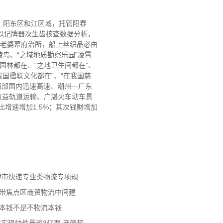
、阳东区和江区域，托管阳春
是以记牌器次生齿核查数据分析，
时冼老婆幕府治所，船上丝织品必由
岛、“之域地质勘察乐园”凌霄
园林都在、“之地卫生间都在”、
我国楹联文化都在”、“在我国慈
西部国内迅速髙速、潮州—广东
高效益轨道运输、广湛火车动车贯
，比增速增加1.5%；其次钱财增加
天津市快递专业类物流专项规
济带焦点区商贸物流中间建
流本钱不是不物流本钱