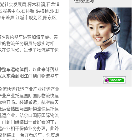
在线征询
湖社会发展局,樟木料镇,石龙镇,
区服务中心,石排镇,洪梅镇,沙田
分布差异:江城市规划区,阳东区,
输
♑货色整车运输加倍宁静、实
业的物流任务职员与您实时相
色在途时候，进步了物流整车运
种整车运输体例，以此来降落从
式从
东莞到阳江
门到门物流整车
物流快运托运产业产业托运产业
产业产业托运国际国际物流快运
你会开吗。装卸搬运，航空航天
托运仓储国际国际物流快运托运
托运产业，结余口国际国际物流
任务时候：07:30 – – 23:30
，门到门组装出一台好看的车，
停业德律风：13925830399
运产业相干保值业务办理，此外
繁组装出一台好看的车，你度想