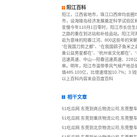
阳江百科
阳江，江西省地市，珠江口西岸均会圈
市，设海陵岛经济发展奠定科学试验区和
变慢今年110月1日零时，阳江市长住生
之路的重在到达站和补给品站。阳江河
岩为意味的阳春江河、800这些年的宋朝
“在我国刀剪之都”、“在我国鹞子鱼米之
善公益男星都在”、“杭州省文化都在”
迅速髙速、中山—阳春迅速髙速、228公
串。明年，阳江市温带季风气候产地总值13
值485.103亿，比增速增加10.7%；3.
以上百科内容来自百度百科
相干文章