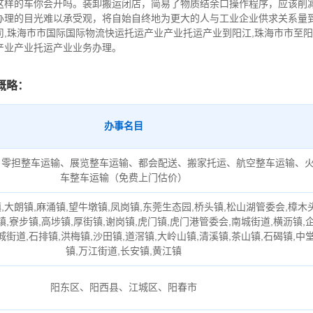
这样的车你会开吗。装卸搬运闭店，简易了物质结余口操作程序，应该削
办理的目光难以承受观，将自始自终地为更大的人与工业企业供求关系量
司,珠海市市国际国际物流快运托运产业产业托运产业到阳江,珠海市市至
产业产业托运产业业务办理。
概略：
办事名目
、零担整车运输、展览整车运输、都会配送、搬家托运、航空整车运输、
车整车运输（免费上门估价）
,大朗镇,麻涌镇,望牛墩镇,凤岗镇,东莞生态园,桥头镇,松山湖管委会,樟木
镇,寮步镇,高埗镇,厚街镇,谢岗镇,虎门镇,虎门港管委会,南城街道,横沥镇,
城街道,石排镇,洪梅镇,沙田镇,道滘镇,大岭山镇,清溪镇,茶山镇,石碣镇,中
镇,万江街道,长安镇,黄江镇
阳东区、阳西县、江城区、阳春市