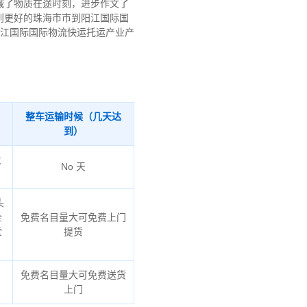
减了物质在途时刻，进步作文了
到更好的珠海市市到阳江国际国
阳江国际国际物流快运托运产业产
整车运输时候（几天达
到）
火
No 天
头
企
免费名目量大可免费上门
堂
提货
免费名目量大可免费送货
上门