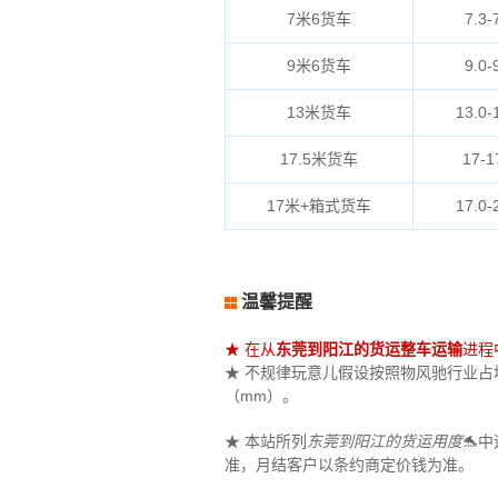
7米6货车
7.3-
9米6货车
9.0-
13米货车
13.0-
17.5米货车
17-1
17米+箱式货车
17.0-
温馨提醒
★ 在从
东莞到阳江的货运整车运输
进程
★ 不规律玩意儿假设按照物风驰行业占地（
（mm）。
★ 本站所列
东莞到阳江的货运用度
🐬
准，月结客户以条约商定价钱为准。