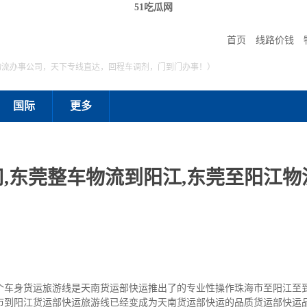
51吃瓜网
首页
线路价钱
物流办事公司，天下专线直达，回程车调剂，门到门办事！）
国际
更多
,东莞整车物流到阳江,东莞至阳江物流
个车身货运旅游线是天南货运部快运推出了的专业性操作珠海市至阳江至
市到阳江货运部快运旅游线已经变成为天南货运部快运的品质货运部快运