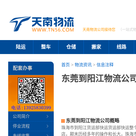
天南物流公司接待您
（一站式
陆运
整车
仓储
搬家
线路
首页
>
物流资讯
>
信息注释
配套办事
东莞到阳江物流公司
公司简介
东莞到阳江物流公司概略
停业流程
珠海市到阳江货运部快运货运部快运整
店，颠末历经多年的操作和长大，珠海
专线收集