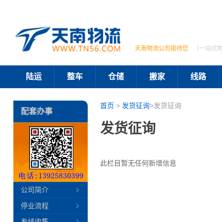
天南物流公司接待您
（一站式
陆运
整车
仓储
搬家
线路
首页
>
发货征询
>发货征询
配套办事
发货征询
此栏目暂无任何新增信息
公司简介
停业流程
专线收集