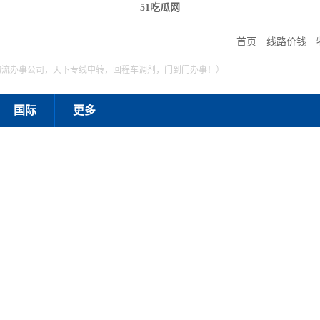
51吃瓜网
首页
线路价钱
物流办事公司，天下专线中转，回程车调剂，门到门办事！）
国际
更多