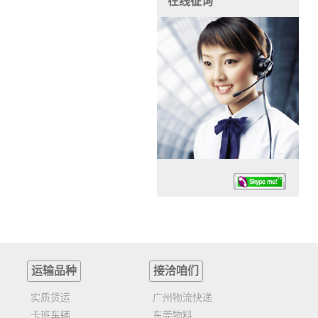
在线征询
运输品种
接洽咱们
任务时候：07:30 – – 23:30
停业德律风：13925830399
实质货运
广州物流快递
卡班车辆
东莞物料