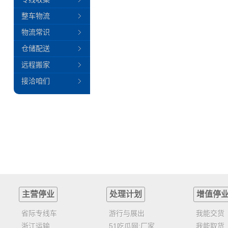
整车物流
物流常识
仓储配送
远程搬家
接洽咱们
主营停业
处理计划
增值停
省际专线车
游行与展出
我能交货
浙江运输
51吃瓜网:厂家
我能取货