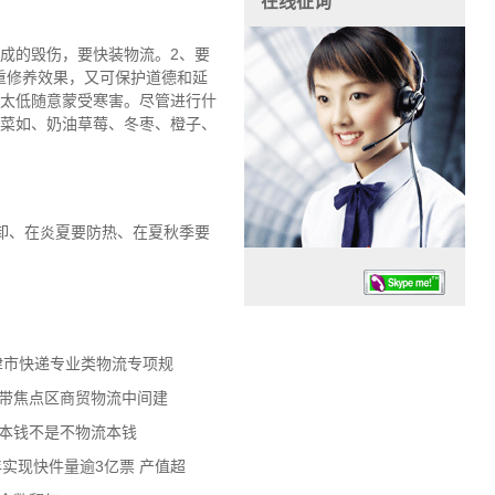
在线征询
成的毁伤，要快装物流。2、要
重修养效果，又可保护道德和延
度太低随意蒙受寒害。尽管进行什
疏菜如、奶油草莓、冬枣、橙子、
卸、在炎夏要防热、在夏秋季要
天津市快递专业类物流专项规
济带焦点区商贸物流中间建
任务时候：07:30 – – 23:30
流本钱不是不物流本钱
停业德律风：13925830399
年实现快件量逾3亿票 产值超