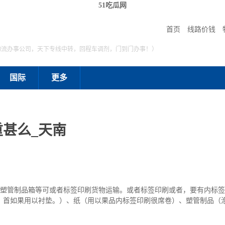
51吃瓜网
首页
线路价钱
物流办事公司，天下专线中转，回程车调剂，门到门办事！）
国际
更多
甚么_天南
、塑管制品箱等可或者标签印刷货物运输。或者标签印刷或者，要有内标
，首如果用以衬垫。）、纸（用以果品内标签印刷很席卷）、塑管制品（