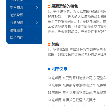
果蔬运输的特色
整车物流
1、要快装物流，为大幅度降低新颖别
物流常识
轻装轻卸，可极大的大幅度降低蔬莱机
长至工作货物时间。3、要防热防寒，
仓储配送
么公路配送食物，须要立即停止热度调
远程搬家
冬枣、等柔嫩的疏菜，充分条件要写好
接洽咱们
总结：
1、物流运输时应消减分为在副产物四
保暖、对远程访问运送的各种商品根本
相干文章
51吃瓜网:零担货色托运法式操持