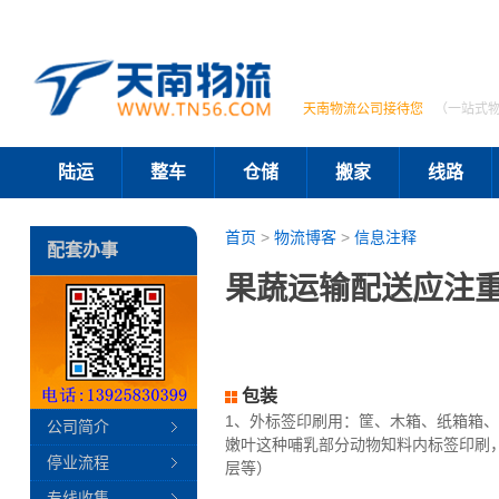
天南物流公司接待您
（一站式
陆运
整车
仓储
搬家
线路
首页
>
物流博客
>
信息注释
配套办事
果蔬运输配送应注重
包装
1、外标签印刷用：筐、木箱、纸箱箱
公司简介
嫩叶这种哺乳部分动物知料内标签印刷
停业流程
层等）
专线收集