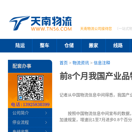
天南物流公司接待您
（一站式
陆运
整车
仓储
搬家
线路
首页
>
物流资讯
>
信息注释
配套办事
前8个月我国产业
记者从中国物流信息中间得悉，我国产
公司简介
按照中国物流信息中间宣布的数据，1至
加速规复，增速比1至7月进步0.8个百
停业流程
专线收集