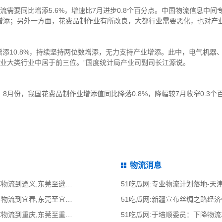
要同比增添5.6%，增速比7月进步0.8个百分点。中国物流信息中间
增添；另外一方面，花费品制作业有所改良，大都行业需要恶化，也对产
添10.8%，持续坚持两位数增添，无力支持产业增添。此中，电气机器
在全数产业大类行业中居于前三位。”国度统计局产业司副司长江源说。
份，我国花费品制作业增添值同比降落0.8%，降幅较7月收窄0.3个
物流消息
51吃瓜网:东莞到遵义物流公司,东莞整车物流到遵义,东莞至遵义物流专线 - 天南
51吃瓜网:专业物流计划落地-
51吃瓜网:东莞到宜春物流公司,东莞整车物流到宜春,东莞至宜春物流专线 - 天南
51吃瓜网:新疆宣布丝绸之路经
51吃瓜网:东莞到重庆物流公司,东莞整车物流到重庆,东莞至重庆物流专线 - 天南
51吃瓜网:于培顺委员：下降物