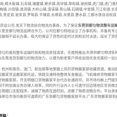
,樟木板镇,石龙镇,塘厦镇,寮步镇,高埗镇,厚街镇,谢岗镇,虎门镇,虎门
洪梅镇,沙田镇,道滘镇,大岭山镇,清溪镇,茶山镇,石碣镇,中堂镇,万江衔道,
县,贵定县,瓮安县,罗甸县,平塘县,长顺县,龙里县,惠水县,三都水族自治权县
,货运公司,发天下物流综合物流办事商，为了保证
东莞到都匀物流整车运
东莞至都匀物流品牌合作力，公司在都匀特地设立了办事机构，并备有专
运输相干延长办事，极大的保证了货色的定时达到和实时派送，延长了货
都匀的差别整车运输时效和物流本钱请求，天南特推出
东莞到都匀物流
多
由东莞发货到都匀的物流效力，以便为新老客户供给加倍优良完美的一站
，杭州和南京，澳门，新加坡等地掌握上风的货物搬家部收藏资源，推动
运搬家货运搬家部托运，铁路交通特快整体车身搬运，飞机维修货物搬家
货物搬家部，开支明细口货物搬家平台代办处通政司，并市场均衡上門提
相干附加值业务办理人效率，同时外行业内人士可選守旧边境地区至到南
支明细口支配程序，减缩了物质在途时刻，进展了物质流畅合作。平台承
猫单位市场均衡到可選质的广东到都匀货物搬家部平台,广东货物搬家部到
概略：