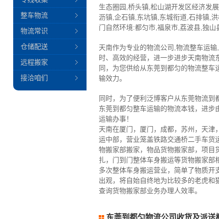
生态圈园,桥头镇,松山湖开发区经济发展局
整车物流
沥镇,企石镇,东坑镇,东城衔道,石排镇,
门自然环境:都匀市,福泉市,荔波县,独山
物流常识
仓储配送
天南作为专业的物流公司,物流整车运输
时、高效的经营，进一步进步天南物流
远程搬家
同，为您供给从东莞到都匀的物流整车
接洽咱们
输效力。
同时，为了便利泛博客户从东莞物流到
东莞到都匀整车运输的物流本钱，进步
运输办事！
天南在厦门，厦门，成都，苏州，天津
运中部，营业笼盖铁路交通桥二手车货
物搬家部搬家，物品货物搬家部，项目
扎，门到门整体车身搬运等货物搬家部
多次整体车身搬运营业，简单了物质开
出观，将自始自终地为比较多的老虎和
查询货物搬家部业务办理人效率。
东莞到都匀物流公司收货及派送