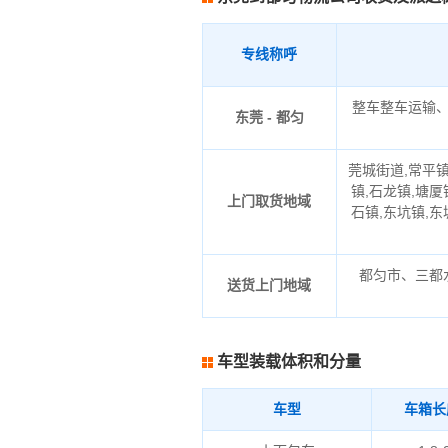
专线称呼
整车整车运输
东莞 - 都匀
莞城街道,常平镇
镇,石龙镇,塘厦
上门取货地域
石镇,东坑镇,东
都匀市、三都
送货上门地域
车型装载体积和分量
车型
车箱长