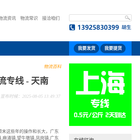
物流资讯
物流常识
接洽咱们
我要发货
我要提货
物流百科
专线 - 天南
宣布时候：2025-08-05 13:49:37
颠末这些年的操作和长大，广东
麻涌镇,望牛墩镇,凤岗镇,广东