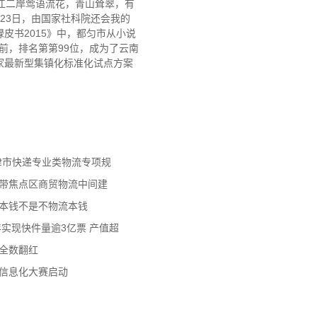
沿江二岸莺语流花，青山耸翠，有
月23日，由国家社科院还会我的
皮书2015》中，都匀市从小说
榜前，排名第第99位，成为了云南
国家最新型集镇化标准化试点方案
天津市快递专业类物流专项规
济带焦点区商贸物流中间建
流本钱不是不物流本钱
年实现快件量逾3亿票 产值超
数全数翻红
员信息化大赛启动