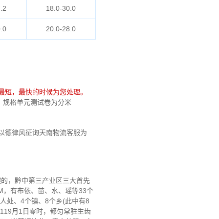
.2
18.0-30.0
.0
20.0-28.0
最短，最快的时候为您处理。
兔费，规格单元测试卷为分米
以德律风征询天南物流客服为
键的，黔中第三产业区三大首先
M，有布依、苗、水、瑶等33个
人处、4个镇、8个乡(此中有8
2119月1日零时，都匀常驻生齿