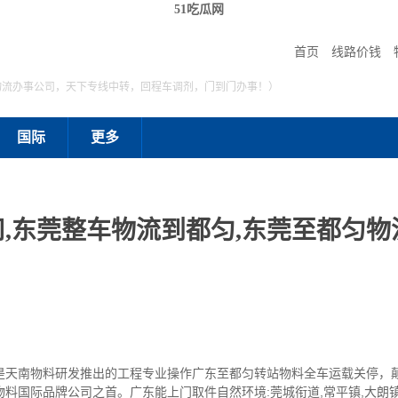
51吃瓜网
首页
线路价钱
物流办事公司，天下专线中转，回程车调剂，门到门办事！）
国际
更多
,东莞整车物流到都匀,东莞至都匀物流
是天南物料研发推出的工程专业操作广东至都匀转站物料全车运载关停，
料国际品牌公司之首。广东能上门取件自然环境:莞城衔道,常平镇,大朗镇,