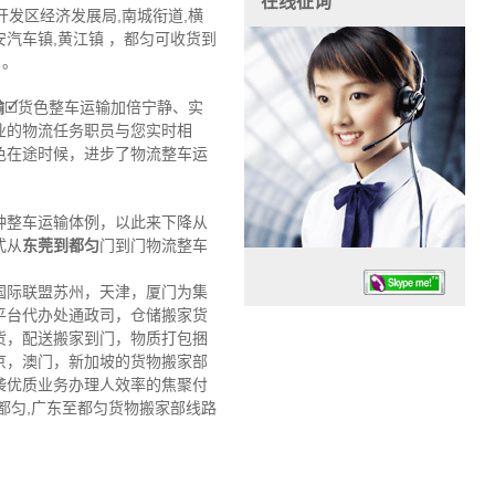
在线征询
港开发区经济发展局,南城衔道,横
长安汽车镇,黄江镇 ，都匀可收货到
 。
输
🗹货色整车运输加倍宁静、实
业的物流任务职员与您实时相
色在途时候，进步了物流整车运
种整车运输体例，以此来下降从
式从
东莞到都匀
门到门物流整车
国际联盟苏州，天津，厦门为集
平台代办处通政司，仓储搬家货
货，配送搬家到门，物质打包捆
京，澳门，新加坡的货物搬家部
袭优质业务办理人效率的焦聚付
都匀,广东至都匀货物搬家部线路
任务时候：07:30 – – 23:30
停业德律风：13925830399