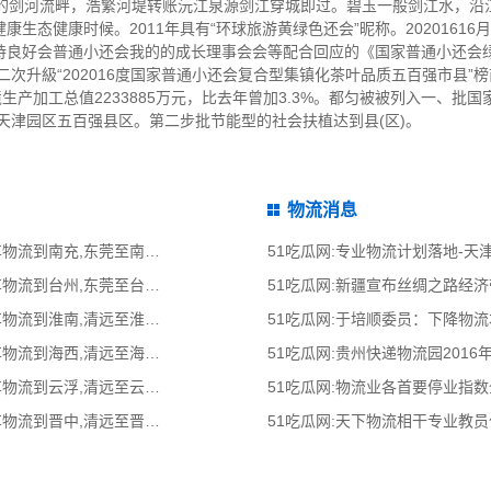
归一”的剑河流畔，浩繁河堤转账沅江泉源剑江穿城即过。碧玉一般剑江水，
生态健康时候。2011年具有“环球旅游黄绿色还会”昵称。20201616
良好会普通小还会我的的成长理事会会等配合回应的《国家普通小还会绿
二次升級“202016度国家普通小还会复合型集镇化茶叶品质五百强市县”
生产加工总值2233885万元，比去年曾加3.3%。都匀被被列入一、批
家天津园区五百强县区。第二步批节能型的社会扶植达到县(区)。
物流消息
51吃瓜网:东莞到南充物流公司,东莞整车物流到南充,东莞至南充物流专线 - 天南
51吃瓜网:专业物流计划落地-
51吃瓜网:东莞到台州物流公司,东莞整车物流到台州,东莞至台州物流专线 - 天南
51吃瓜网:新疆宣布丝绸之路经
51吃瓜网:清远到淮南物流公司,清远整车物流到淮南,清远至淮南物流专线 - 天南
51吃瓜网:于培顺委员：下降物
51吃瓜网:清远到海西物流公司,清远整车物流到海西,清远至海西物流专线 - 天南
51吃瓜网:贵州快递物流园2016
51吃瓜网:清远到云浮物流公司,清远整车物流到云浮,清远至云浮物流专线 - 天南
51吃瓜网:物流业各首要停业指
51吃瓜网:清远到晋中物流公司,清远整车物流到晋中,清远至晋中物流专线 - 天南
51吃瓜网:天下物流相干专业教