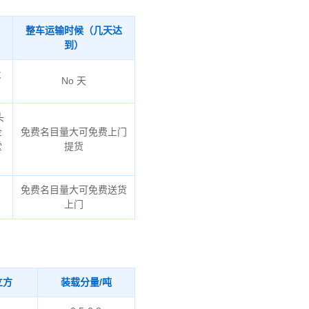
整车运输时候（几天达
到）
火
No 天
头
企
免费名目量大可免费上门
堂
提货
免费名目量大可免费送货
上门
立方
装载分量/吨