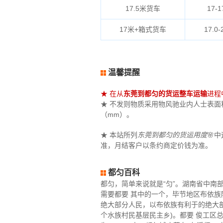
17.5米货车
17-1
17米+箱式货车
17.0-
温馨提醒
★ 在从
东莞到都匀的货运整车运输
进程
★ 不发则物质采用物风驰业内人士表面积（
（mm）。
★ 本站所列
东莞到都匀的货运用度
🌸
准，月结客户以条约商定价钱为准。
都匀百科
都匀，简单来说就是“匀”。湖南省中
需要都要 其中的一个，毕节地区布依族
绝大部分人民，以布依族有利于的绝大部分
个水族村民基层民主乡)。都要 俊工区总体