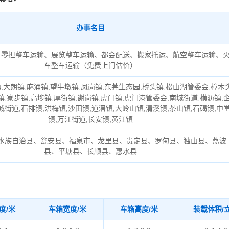
办事名目
、零担整车运输、展览整车运输、都会配送、搬家托运、航空整车运输、
车整车运输（免费上门估价）
,大朗镇,麻涌镇,望牛墩镇,凤岗镇,东莞生态园,桥头镇,松山湖管委会,樟木
镇,寮步镇,高埗镇,厚街镇,谢岗镇,虎门镇,虎门港管委会,南城街道,横沥镇,
城街道,石排镇,洪梅镇,沙田镇,道滘镇,大岭山镇,清溪镇,茶山镇,石碣镇,中
镇,万江街道,长安镇,黄江镇
水族自治县、瓮安县、福泉市、龙里县、贵定县、罗甸县、独山县、荔波
县、平塘县、长顺县、惠水县
度/米
车箱宽度/米
车箱高度/米
装载体积/