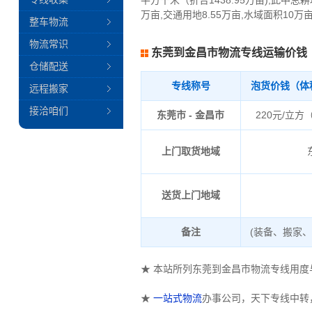
平方千米（折合1438.95万亩),此中总耕地
万亩,交通用地8.55万亩,水域面积10万
整车物流
物流常识
东莞到金昌市物流专线运输价钱
仓储配送
专线称号
泡货价钱（体
远程搬家
接洽咱们
东莞市 - 金昌市
220元/立方
上门取货地域
送货上门地域
备注
(装备、搬家
★ 本站所列东莞到金昌市物流专线用
★
一站式物流
办事公司，天下专线中转