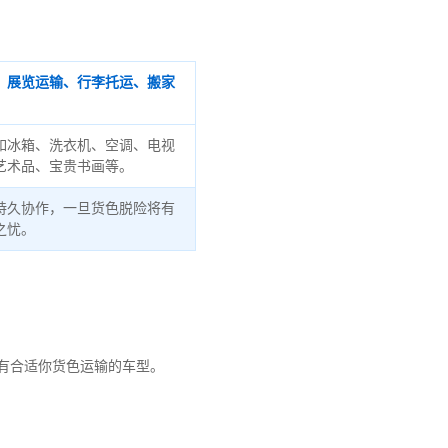
、展览运输、行李托运、搬家
如冰箱、洗衣机、空调、电视
艺术品、宝贵书画等。
持久协作，一旦货色脱险将有
之忧。
有合适你货色运输的车型。