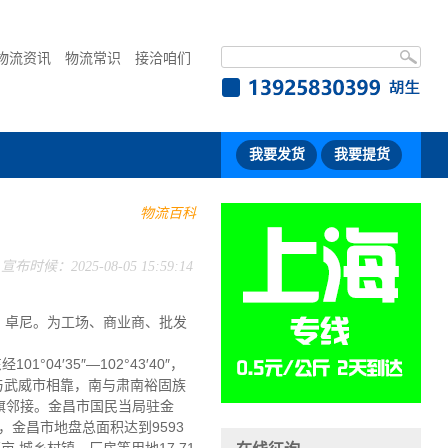
物流资讯
物流常识
接洽咱们
我要发货
我要提货
物流百科
宣布时候：2025-08-05 15:59:14
、卓尼。为工场、商业商、批发
′35″—102°43′40″，
东南与武威市相靠，南与肃南裕固族
旗邻接。金昌市国民当局驻金
年，金昌市地盘总面积达到9593