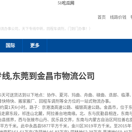
51吃瓜网
首页
线路价钱
物流办事公司，天下专线中转，回程车调剂，门到门办事！）
国际
更多
线,东莞到金昌市物流公司
至5天可送货达到以下地点：协作、夏河、玛曲、舟曲、碌曲、迭部、临潭
普快特快、搬家搬厂、回程车调剂等全方位的一站式物流办事。
1天6小时。路子：京港澳高速公路、福银高速公路。金昌市，位于东经101°04
″，甘肃省河西走廊东段，祁连山北麓，阿拉善台地南缘。北、东与民勤县相连，
治县搭界，西与张掖市山丹、民乐县交界，东南与内蒙古自治区阿拉善右
6平方千米。此中永昌县5877平方千米，金川区3019平方千米。至2015