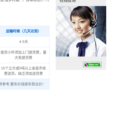
0万亩,城乡村镇、厂房等用地17.71
在线征询
运输时候（几天达到）
4-5天
提货小件须加上门提货费，量
大免提货费
15个立方或5吨以上金昌市收
费送货，缺乏须加送货费
供参考,整车价钱按车型议价！
任务时候：07:30 – – 23:30
停业德律风：13925830399