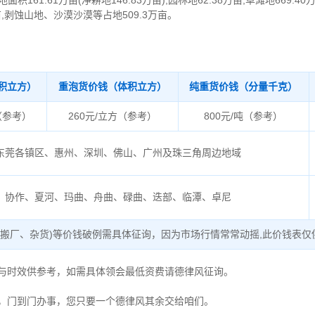
面积161.61万亩(净耕地146.83万亩),园林地62.38万亩,草滩地669.4
亩,剥蚀山地、沙漠沙漠等占地509.3万亩。
积立方）
重泡货价钱（体积立方）
纯重货价钱（分量千克）
（参考）
260元/立方（参考）
800元/吨（参考）
东莞各镇区、惠州、深圳、佛山、广州及珠三角周边地域
协作、夏河、玛曲、舟曲、碌曲、迭部、临潭、卓尼
、搬厂、杂货)等价钱破例需具体征询，因为市场行情常常动摇,此价钱表仅
度与时效供参考，如需具体领会最低资费请德律风征询。
，门到门办事，您只要一个德律风其余交给咱们。