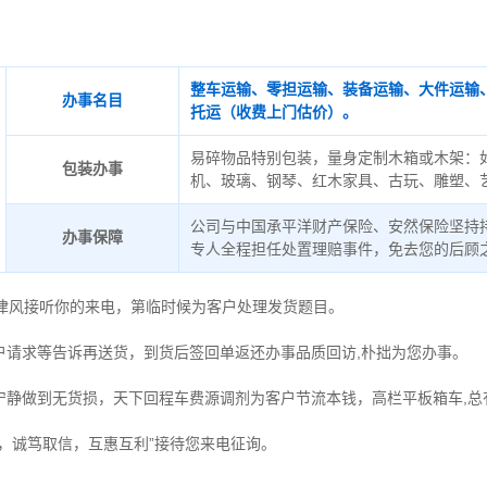
整车运输、零担运输、装备运输、大件运输
办事名目
托运（收费上门估价）。
易碎物品特别包装，量身定制木箱或木架：
包装办事
机、玻璃、钢琴、红木家具、古玩、雕塑、
公司与中国承平洋财产保险、安然保险坚持
办事保障
专人全程担任处置理赔事件，免去您的后顾
德律风接听你的来电，第临时候为客户处理发货题目。
户请求等告诉再送货，到货后签回单返还办事品质回访,朴拙为您办事。
宁静做到无货损，天下回程车费源调剂为客户节流本钱，高栏平板箱车,总
时，诚笃取信，互惠互利”接待您来电征询。