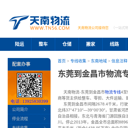
天南物流公司接待您
（一站式
陆运
整车
仓储
搬家
线路
首页
>
专线收集
>
东南地域
>
信息注释
配套办事
东莞到金昌市物流专
天南物流-东莞到金昌市
物流专线
4
商等货主供给整车、零担、大件运输、
东莞到金昌市间隔2678.4千米，行驶约莫
公司简介
北纬37°47′10″—39°00′30
自治县相接，东北与青海省门源回族自
停业流程
川。停止2013年，金昌全市总面积889
专线收集