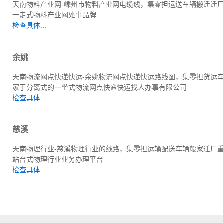
天南物料产业网-嵊州市物料产业网电缆线，集零担运送车辆搬迁迁
一走式物料产业网处事品牌
检查具体...
余姚
天南物流网点快递快运-余姚物流网点快递快运路线图，集零担货运
家于分离式的一坐式物流网点快递快运找人办事有限公司
检查具体...
慈溪
天南物理行业-慈溪物理行业的线路，集零担运输配送车辆般家迁厂
站台式物理行业业务办理平台
检查具体...