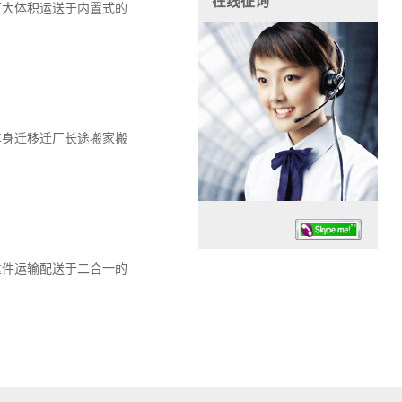
在线征询
厂大体积运送于内置式的
车身迁移迁厂长途搬家搬
重件运输配送于二合一的
任务时候：07:30 – – 23:30
停业德律风：13925830399