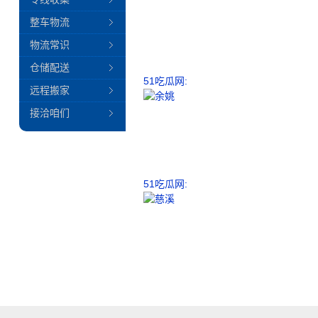
整车物流
物流常识
仓储配送
51吃瓜网:
远程搬家
接洽咱们
51吃瓜网: