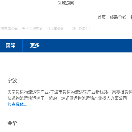
51吃瓜网
首页
线路价钱
物流办事公司，天下专线中转，回程车调剂，门到门办事！）
国际
更多
宁波
天南货运物流运输产业-宁波市货运物流运输产业新线路，集零担货
快递物流运输运输于一起的一走式货运物流运输产业找人办事公司
检查具体...
金华