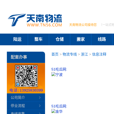
天南物流公司接待您
（一站式
陆运
整车
仓储
搬家
线路
首页
>
物流专线
>
浙江
>
信息注释
配套办事
51吃瓜网:
公司简介
停业流程
51吃瓜网:
专线收集