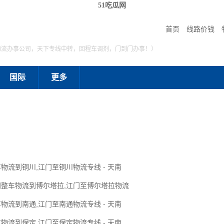
51吃瓜网
首页
线路价钱
物流办事公司，天下专线中转，回程车调剂，门到门办事！）
国际
更多
物流到铜川,江门至铜川物流专线 - 天南
门整车物流到博尔塔拉,江门至博尔塔拉物流
物流到南通,江门至南通物流专线 - 天南
物流到保定,江门至保定物流专线 - 天南