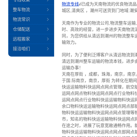
物流专线
𝓀已成为天南物流的优良物流品
整车物流
城区,清爽区 ，潮州可送货到门地域:潮安
物流常识
天南作为专业的物流公司,物流整车运输
仓储配送
时、高效的经营，进一步进步天南物流
同，为您供给从清远到潮州的物流整车
远程搬家
输效力。
接洽咱们
同时，为了便利泛博客户从清远物流到
清远到潮州整车运输的物流本钱，进步
运输办事！
天南在厚街 ，成都，珠海，南京，南
于国.际南京，南京，厚街 为转化在
快运运输物料快运网点网点管理，航空
运网点网点物料快运网点网点行业物料
运网点网点行业物料快运运输物料快运
余口物料快运运输物料快运网点网点部
物料快运运输物料快运网点网点管理等
市，知名的物料快运运输物料快运网点
在途之时，进展了玩意宽敞通畅作用。
物料快运运输物料快运网点网点部网点