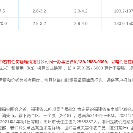
7.5
2.8-3.2
2.9-4.2
100.2-137
20.0
2.8-3.2
2.9-4.0
130.0-150
中若有任何疑难请拨打公司同一办事德律风
139-2583-0399
，以咱们便在
）和量用（Kg）换算公式换算 ：长 X 宽 X 高 / 6000 算计不要钱
运费和价钱为参考用度，需具体最自制资费请德律风征询。通俗客户报价
潮揭会圈会之首，福建省51吃瓜网当局批准肯定是的福建省东南部学派会
头市。辖下两个区、一个县（2019），总面积3146平米KM。2021年
021年1年初1日零时，潮州市长住生齿为2568387人。潮州是我们成
瓷都，我们岭头单丛茶鱼米发祥地、世间要点无害化农产品（普洱茶叶）