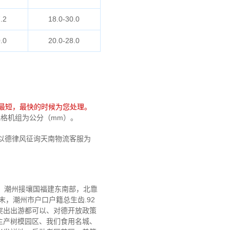
.2
18.0-30.0
.0
20.0-28.0
最短，最快的时候为您处理。
，规格机组为公分（mm）。
以德律风征询天南物流客服为
。潮州接壤国福建东南部，北靠
末，潮州市户口户籍总生齿.92
绩突出出游都可以、对德开放政策
主产树模园区、我们食用名城、