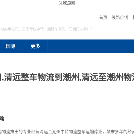
51吃瓜网
首页
线路价钱
物流办事公司，天下专线中转，回程车调剂，门到门办事！）
国际
更多
,清远整车物流到潮州,清远至潮州物流
略
南物流推出的专业经营清远至潮州中转物流整车运输停业，颠末多年的经