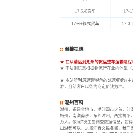
17.5米货车
17-1
17米+箱式货车
17.0-
温馨提醒
★ 在从
清远到潮州的货运整车运输
进程
★ 不法則玩意根据物流行在业内体型（立米
★ 本站所列
清远到潮州的货运用度
⛄中
准，月结客户以条约商定价钱为准。
潮州百科
潮州，福建省地市，潮汕四市之首，汕
梅州，南濒南沙，东邻漳州，西接揭阳、汕
万人。依照7次生齿调查数据信息，暂停2
出游都可以、之域汗青文民名城，我们