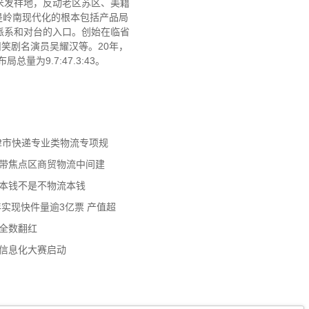
米发祥地，反动老区苏区、美籍
是岭南现代化的根本包括产品局
派系和对台的入口。创始在临省
笑剧名演员吴耀汉等。20年，
量为9.7:47.3:43。
天津市快递专业类物流专项规
济带焦点区商贸物流中间建
流本钱不是不物流本钱
年实现快件量逾3亿票 产值超
数全数翻红
员信息化大赛启动