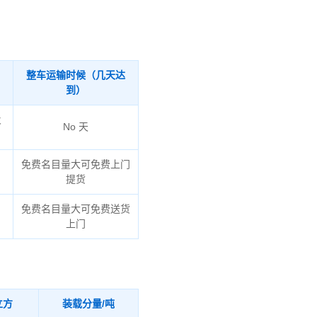
整车运输时候（几天达
到）
火
No 天
免费名目量大可免费上门
提货
免费名目量大可免费送货
上门
立方
装载分量/吨