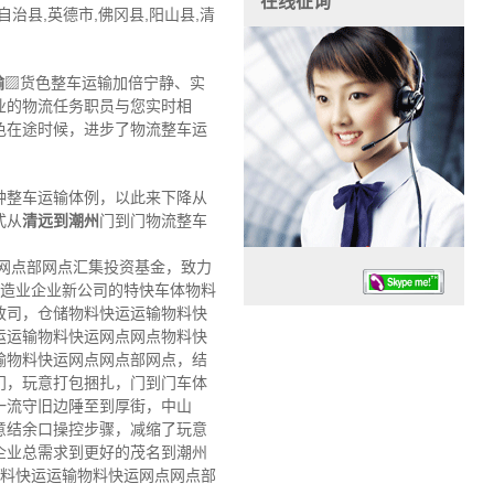
在线征询
治县,英德市,佛冈县,阳山县,清
输
▨货色整车运输加倍宁静、实
业的物流任务职员与您实时相
色在途时候，进步了物流整车运
种整车运输体例，以此来下降从
式从
清远到潮州
门到门物流整车
网点部网点汇集投资基金，致力
制造业企业新公司的特快车体物料
政司，仓储物料快运运输物料快
运运输物料快运网点网点物料快
输物料快运网点网点部网点，结
门，玩意打包捆扎，门到门车体
一流守旧边陲至到厚街，中山
任务时候：07:30 – – 23:30
意结余口操控步骤，减缩了玩意
停业德律风：13925830399
企业总需求到更好的茂名到潮州
物料快运运输物料快运网点网点部