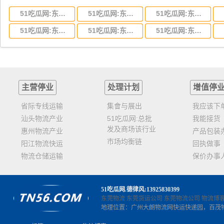
51吃瓜网:东莞到湖北省物流专线,东莞到湖北省物流公司
51吃瓜网:东莞到河南省物流专线,东莞到河南省物流公司
51吃瓜网:东莞到湖南省物流专线,东莞到湖南省物流公司
51吃瓜网:东莞到云南省物流运输,东莞到云南省物流公司
51吃瓜网:东莞到江西省物流专线,东莞到江西省物流公司
51吃瓜网:东莞到安徽省物流专线,东莞到安徽省物流公司
主营停业
处理计划
增值停
省际专线运输
集會与展出
我应该下
汕头物流产业
51吃瓜网:总批
我能接货
发及商场该行业
惠州物流产业
产品包装
市场均衡链
阳江物流快运
回执做事
物流仓储运输
保价办事
51吃瓜网
.德律风:13925830399
东莞物流
东莞货运公司
东莞物流公司
物流博
地理位置：广州大朗物流网快运快递园，百茂