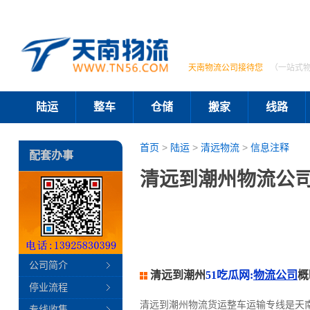
天南物流公司接待您
（一站式
陆运
整车
仓储
搬家
线路
首页
>
陆运
>
清远物流
>
信息注释
配套办事
清远到潮州物流公司
公司简介
清远到潮州
51吃瓜网:
物流公司
概
停业流程
清远到潮州物流货运整车运输专线是天
专线收集