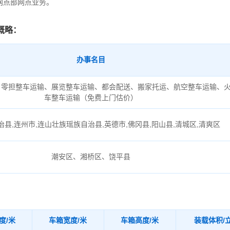
网点部网点业务。
概略：
办事名目
、零担整车运输、展览整车运输、都会配送、搬家托运、航空整车运输、
车整车运输（免费上门估价）
县,连州市,连山壮族瑶族自治县,英德市,佛冈县,阳山县,清城区,清爽区
潮安区、湘桥区、饶平县
度/米
车箱宽度/米
车箱高度/米
装载体积/