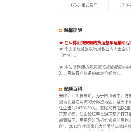
17米+箱式货车
17.0-
温馨提醒
★ 在从
佛山到安顺的货运整车运输
进程
★ 不原则玩意是以物风驰业内人士面积（立
（mm）。
★ 本站所列
佛山到安顺的货运用度
🍰
准，月结客户以条约商定价钱为准。
安顺百科
安顺，四川省省市。为于四川省中西方部
湿地北盘江河流的分界点地区，是天下论
住生齿为2470630人。安顺又有“国
玩观光都，江山论坛甲类游玩观光打开
新實驗区，民用建筑飞机维修婚前资物
区”，2012年度国家几大显著特点修