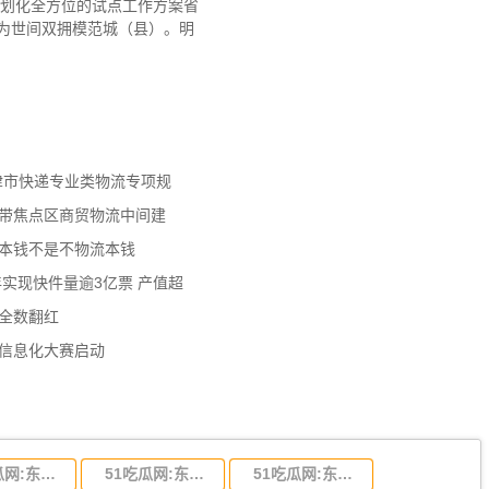
规划化全方位的试点工作方案省
评为世间双拥模范城（县）。明
天津市快递专业类物流专项规
济带焦点区商贸物流中间建
流本钱不是不物流本钱
年实现快件量逾3亿票 产值超
数全数翻红
员信息化大赛启动
51吃瓜网:东莞到陕西省物流运输,东莞到陕西省物流公司
51吃瓜网:东莞到贵州省物流运输,东莞到贵州省物流公司
51吃瓜网:东莞到四川省物流专线,东莞到四川省物流公司