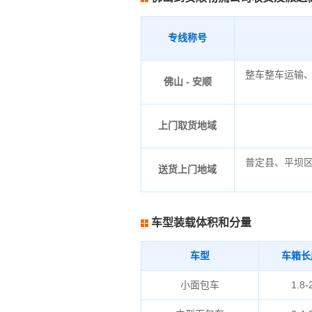
专线称号
整车整车运输
佛山 - 安顺
上门取货地域
普定县、平坝
送货上门地域
车型装载体积和分量
车型
车箱长
小面包车
1.8-