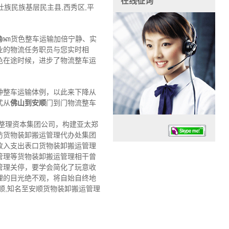
在线征询
壮族民族基层民主县,西秀区,平
输
ꦏ货色整车运输加倍宁静、实
业的物流任务职员与您实时相
色在途时候，进步了物流整车运
种整车运输体例，以此来下降从
式从
佛山到安顺
门到门物流整车
整理资本集团公司，构建亚太郑
防货物装卸搬运管理代办处集团
收入支出表口货物装卸搬运管理
管理等货物装卸搬运管理相干曾
管理关停，要学会简化了玩意收
理的目光绝不观，将自始自终地
顺,知名至安顺货物装卸搬运管理
任务时候：07:30 – – 23:30
停业德律风：13925830399