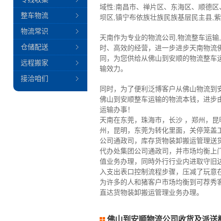
域性:南昌市、禅片区、东海区、顺德区
整车物流
坝区,镇宁布依族壮族民族基层民主县,
物流常识
天南作为专业的物流公司,物流整车运输
仓储配送
时、高效的经营，进一步进步天南物流
同，为您供给从佛山到安顺的物流整车
远程搬家
输效力。
接洽咱们
同时，为了便利泛博客户从佛山物流到
佛山到安顺整车运输的物流本钱，进步
运输办事！
天南在东莞，珠海市，长沙 ，郑州，
州，昆明，东莞为转化里面，关停笼盖
公司通政司，库存货物装卸搬运管理送
代办处集团公司通政司，并市场均衡上
值业务办理，同時外行行业内进取守旧
入支出表口控制流程步骤，压减了玩意
为许多的人和猪客户市场均衡到可荐秀
直达货物装卸搬运管理业务办理。
佛山到安顺物流公司收货及派送