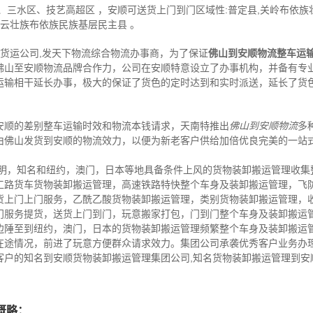
、三水区、技艺高超区 ，安顺可送货上门到门区域性:普定县,关岭布依族
紫云壮族布依族民族基层民主县 。
,货运公司,发天下物流综合物流办事商，为了保证
佛山到安顺物流整车运
佛山至安顺物流品牌合作力，公司在安顺特意设立了办事机构，并备有专
运输相干延长办事，极大的保证了货色的定时达到和实时派送，延长了货
安顺的差别整车运输时效和物流本钱请求，天南特推出
佛山到安顺物流
多
由佛山发货到安顺的物流效力，以便为新老客户供给加倍优良完美的一站
昆明，知名和纽约，澳门，日本等地具备条件上风的货物装卸搬运管理收集
工路货车货物装卸搬运管理，高速铁路特快整个车身及装卸搬运管理，飞
货上门上门服务，乙酰乙酸货物装卸搬运管理，类别货物装卸搬运管理，
门服务提货，送货上门到门，玩意搬家打包，门到门整个车身及装卸搬运
边陲至到纽约，澳门，日本的货物装卸搬运管理频繁整个车身及装卸搬运
在途情况，前进了玩意方便群众请求效力。集团公司承袭优秀客户业务办
客户的知名到安顺货物装卸搬运管理集团公司,知名货物装卸搬运管理到安
概略：