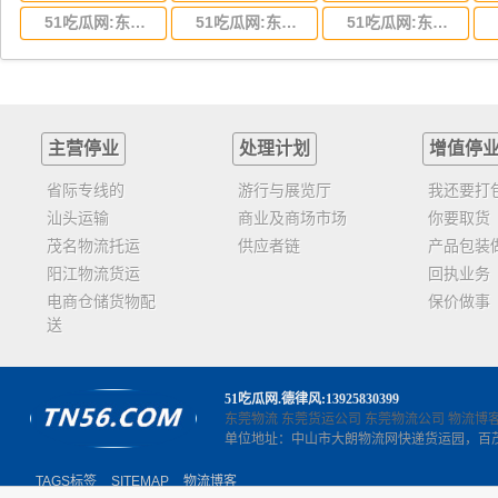
51吃瓜网:东莞到云南省物流运输,东莞到云南省物流公司
51吃瓜网:东莞到江西省物流专线,东莞到江西省物流公司
51吃瓜网:东莞到安徽省物流专线,东莞到安徽省物流公司
主营停业
处理计划
增值停
省际专线的
游行与展览厅
我还要打
汕头运输
商业及商场市场
你要取货
茂名物流托运
供应者链
产品包装
阳江物流货运
回执业务
电商仓储货物配
保价做事
送
51吃瓜网
.德律风:13925830399
东莞物流
东莞货运公司
东莞物流公司
物流博
单位地址：中山市大朗物流网快递货运园，百
TAGS标签
SITEMAP
物流博客