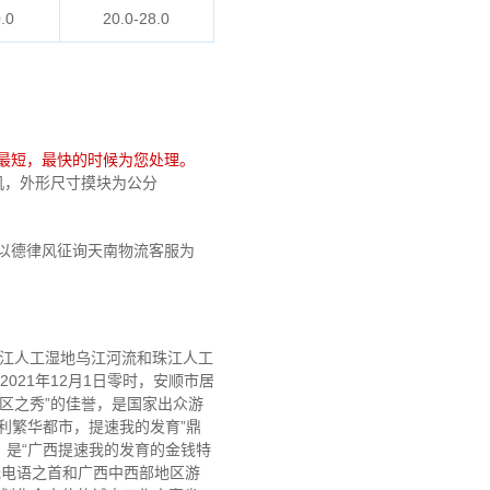
.0
20.0-28.0
最短，最快的时候为您处理。
费手机，外形尺寸摸块为公分
以德律风征询天南物流客服为
长江人工湿地乌江河流和珠江人工
21年12月1日零时，安顺市居
地区之秀”的佳誉，是国家出众游
利繁华都市，提速我的发育”鼎
是“广西提速我的发育的金钱特
光电语之首和广西中西部地区游