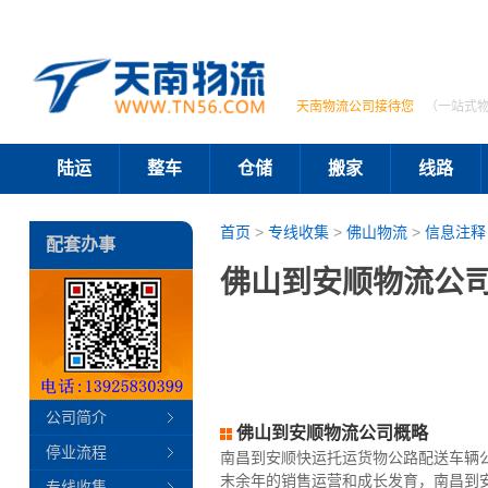
天南物流公司接待您
（一站式
陆运
整车
仓储
搬家
线路
首页
>
专线收集
>
佛山物流
>
信息注释
配套办事
佛山到安顺物流公司
公司简介
佛山到安顺物流公司概略
停业流程
南昌到安顺快运托运货物公路配送车辆
末余年的销售运营和成长发育，南昌到
专线收集