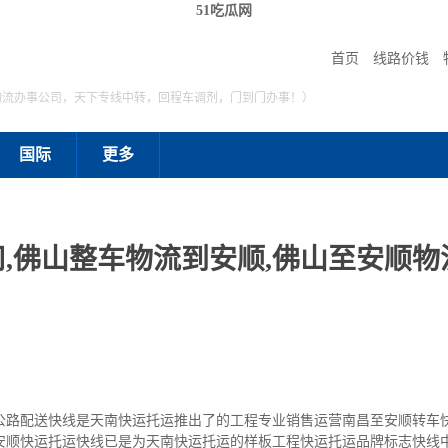
51吃瓜网
首页
线路价钱
物流办事公司，天下专线中转，回程车调剂，门到门办事！）
国际
更多
,佛山整车物流到安顺,佛山至安顺物流
公路配送快线是天南快运托运推出了的工程专业销售运营南昌至安顺转车
安顺快运托运快线已是为天南快运托运的样板工程快运托运品牌标志快线