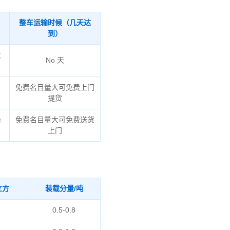
整车运输时候（几天达
到）
火
No 天
免费名目量大可免费上门
提货
治
免费名目量大可免费送货
上门
立方
装载分量/吨
0.5-0.8