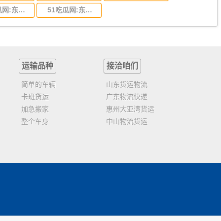
51吃瓜网:东莞到福建省物流运输,东莞到福建省物流公司
51吃瓜网:东莞到广西物流专线,东莞到广西物流公司
运输品种
接洽咱们
简单的车辆
山东货运物流
卡班货运
广东物流快递
加急搬家
惠州大亚湾货运
整个车身
中山物流货运