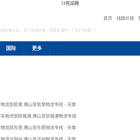
51吃瓜网
首页
线路价钱
物流办事公司，天下专线中转，回程车调剂，门到门办事！）
国际
更多
物流到凯里,佛山至凯里物流专线 - 天南
整车物流到防城港,佛山至防城港物流专线
物流到东莞,佛山至东莞物流专线 - 天南
物流达到州,佛山至达州物流专线 - 天南