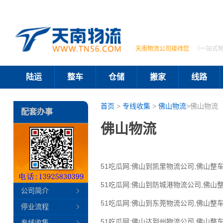
天南物流公司接待您
（一站式
陆运
整车
仓储
搬家
线路
首页
>
专线收集
>
佛山物流
>佛山物流
配套办事
佛山物流
51吃瓜网:佛山到凯里物流公司,佛山整车
51吃瓜网:佛山到防城港物流公司,佛山
公司简介
51吃瓜网:佛山到东莞物流公司,佛山整车
停业流程
51吃瓜网:佛山达到州物流公司,佛山整车
专线收集